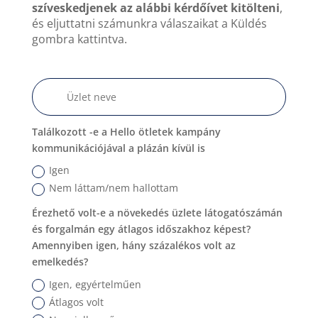
szíveskedjenek az alábbi kérdőívet kitölteni
,
és eljuttatni számunkra válaszaikat a Küldés
gombra kattintva.
Találkozott -e a Hello ötletek kampány
kommunikációjával a plázán kívül is
Igen
Nem láttam/nem hallottam
Érezhető volt-e a növekedés üzlete látogatószámán
és forgalmán egy átlagos időszakhoz képest?
Amennyiben igen, hány százalékos volt az
emelkedés?
Igen, egyértelműen
Átlagos volt