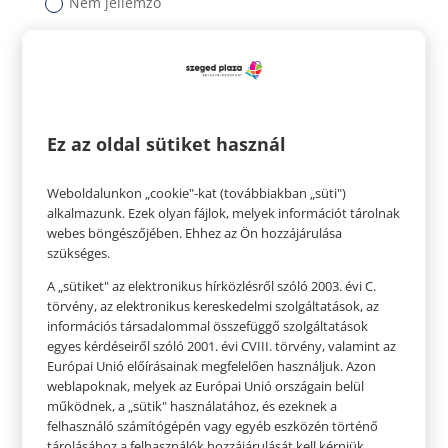
Nem jellemző
Szívesen látna-e hasonló jellegű programokat?
Igen
Nem
Nem tudom eldönteni
Ez az oldal sütiket használ
Weboldalunkon „cookie"-kat (továbbiakban „süti")
alkalmazunk. Ezek olyan fájlok, melyek információt tárolnak
webes böngészőjében. Ehhez az Ön hozzájárulása
szükséges.
A „sütiket" az elektronikus hírközlésről szóló 2003. évi C.
törvény, az elektronikus kereskedelmi szolgáltatások, az
Küldés
információs társadalommal összefüggő szolgáltatások
egyes kérdéseiről szóló 2001. évi CVIII. törvény, valamint az
Európai Unió előírásainak megfelelően használjuk. Azon
Köszönjük, hogy visszajelzésével segíti
weblapoknak, melyek az Európai Unió országain belül
munkánkat!
működnek, a „sütik" használatához, és ezeknek a
felhasználó számítógépén vagy egyéb eszközén történő
– A Plaza marketing csapata
tárolásához a felhasználók hozzájárulását kell kérniük.