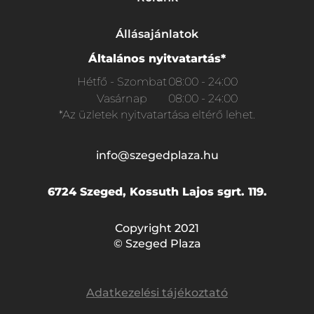
Állásajánlatok
Általános nyitvatartás*
Hétfő - Szombat
08:00 - 24:00
Vasárnap
08:00 - 24:00
*Az üzletek nyitvatartása eltérő lehet.
info@szegedplaza.hu
6724 Szeged, Kossuth Lajos sgrt. 119.
Copyright 2021
© Szeged Plaza
Adatkezelési tájékoztató