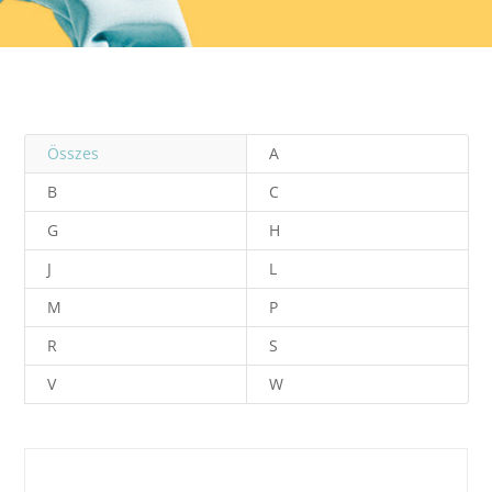
Összes
A
B
C
G
H
J
L
M
P
R
S
V
W