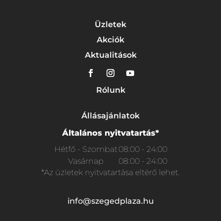
Üzletek
Akciók
Aktualitások
Rólunk
Állásajánlatok
Általános nyitvatartás*
Hétfő - Szombat
08:00 - 24:00
Vasárnap
08:00 - 24:00
*Az üzletek nyitvatartása eltérő lehet.
info@szegedplaza.hu