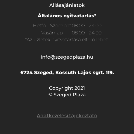
Állásajánlatok
Általános nyitvatartás*
Hétfő - Szombat
08:00 - 24:00
Vasárnap
08:00 - 24:00
*Az üzletek nyitvatartása eltérő lehet.
info@szegedplaza.hu
6724 Szeged, Kossuth Lajos sgrt. 119.
Copyright 2021
© Szeged Plaza
Adatkezelési tájékoztató