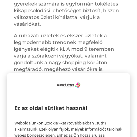
gyerekek számára is egyformán tökéletes
kikapcsolódási lehetőséget biztosít, hiszen
változatos üzleti kínálattal várjuk a
vásárlókat.
A ruházati üzletek és ékszer üzletek a
legmodernebb trendnek megfelelő
igényeket elégítik ki. A mozi 9 teremben
várja a szórakozni vágyókat, valamint
gondoltunk a nagy shopping körúton
megfáradó, megéhező vásárlókra is.
Az egyszintes szórakoztató- és bevásárló
központ 2003-ban nyitotta meg kapuit és
az óta is folyamatosan bővülő kínálattal és
program lehetőségekkel várja a vásárlókat.
Ez az oldal sütiket használ
A Plaza alatt elhelyezkedő parkolókat pedig
díjmentesen lehet igénybe venni.
Weboldalunkon „cookie"-kat (továbbiakban „süti")
alkalmazunk. Ezek olyan fájlok, melyek információt tárolnak
webes böngészőjében. Ehhez az Ön hozzájárulása