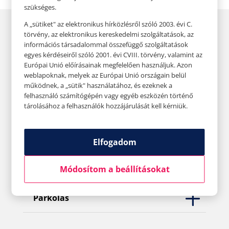
szükséges.
A „sütiket" az elektronikus hírközlésről szóló 2003. évi C.
törvény, az elektronikus kereskedelmi szolgáltatások, az
információs társadalommal összefüggő szolgáltatások
egyes kérdéseiről szóló 2001. évi CVIII. törvény, valamint az
Nyitvatartás
Európai Unió előírásainak megfelelően használjuk. Azon
weblapoknak, melyek az Európai Unió országain belül
működnek, a „sütik" használatához, és ezeknek a
felhasználó számítógépén vagy egyéb eszközén történő
tárolásához a felhasználók hozzájárulását kell kérniük.
Kapcsolat
Elfogadom
Házirend
Módosítom a beállításokat
Parkolás