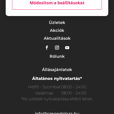
Módosítom a beállításokat
Üzletek
Akciók
Aktualitások
Rólunk
Állásajánlatok
Általános nyitvatartás*
Hétfő - Szombat
08:00 - 24:00
Vasárnap
08:00 - 24:00
*Az üzletek nyitvatartása eltérő lehet.
info@szegedplaza.hu