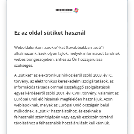
Bödön Piac a Szeged
Ez az oldal sütiket használ
Plazában 03.21-03.22.
Weboldalunkon „cookie"-kat (továbbiakban „süti")
alkalmazunk. Ezek olyan fájlok, melyek információt tárolnak
webes böngészőjében. Ehhez az Ön hozzájárulása
szükséges.
MEGNÉZEM
A „sütiket" az elektronikus hírközlésről szóló 2003. évi C.
törvény, az elektronikus kereskedelmi szolgáltatások, az
információs társadalommal összefüggő szolgáltatások
egyes kérdéseiről szóló 2001. évi CVIII. törvény, valamint az
Európai Unió előírásainak megfelelően használjuk. Azon
weblapoknak, melyek az Európai Unió országain belül
működnek, a „sütik" használatához, és ezeknek a
felhasználó számítógépén vagy egyéb eszközén történő
tárolásához a felhasználók hozzájárulását kell kérniük.