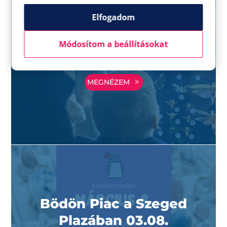
Madárpók és
Elfogadom
rovarkiállítás a Szeged
Plazában
Módosítom a beállításokat
MEGNÉZEM
Bödön Piac a Szeged
Plazában 03.08.