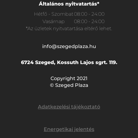
Általános nyitvatartás*
Hétfő - Szombat
08:00 - 24:00
Vasárnap
08:00 - 24:00
*Az üzletek nyitvatartása eltérő lehet.
info@szegedplaza.hu
6724 Szeged, Kossuth Lajos sgrt. 119.
Copyright 2021
© Szeged Plaza
Adatkezelési tájékoztató
Energetikai jelentés