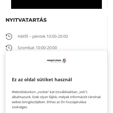
NYITVATARTÁS

Hétfő – péntek 10:00-20:00

Szombat 10:00-20:00

Vasárnap 10:00-18:00
KAPCSOLAT
Ez az oldal sütiket használ
Weboldalunkon „cookie"-kat (továbbiakban „süti")

+36 30 236 5618
alkalmazunk. Ezek olyan fájlok, melyek információt tárolnak
webes böngészőjében. Ehhez az Ön hozzájárulása

2211.szeged.plaza@ccc.eu
szükséges.