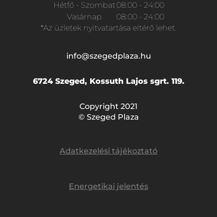
Hétfő - Szombat
08:00 - 24:00
Vasárnap
08:00 - 24:00
*Az üzletek nyitvatartása eltérő lehet.
info@szegedplaza.hu
6724 Szeged, Kossuth Lajos sgrt. 119.
Copyright 2021
© Szeged Plaza
Adatkezelési tájékoztató
Energetikai jelentés