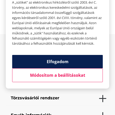
A „sütiket" az elektronikus hírközlésről szóló 2003. évi C.

Weboldal
törvény, az elektronikus kereskedelmi szolgáltatások, az
információs társadalommal összefüggő szolgáltatások
egyes kérdéseiről szóló 2001. évi CVIII. törvény, valamint az
Európai Unió előírásainak megfelelően használjuk. Azon
weblapoknak, melyek az Európai Unió országain belül
működnek, a „sütik" használatához, és ezeknek a
felhasználó számítógépén vagy egyéb eszközén történő
tárolásához a felhasználók hozzájárulását kell kérniük.
Az üzletről
Elfogadom
Elfogadott fizetési eszközök
Módosítom a beállításokat
Saját szolgáltatások
Törzsvásárlói rendszer