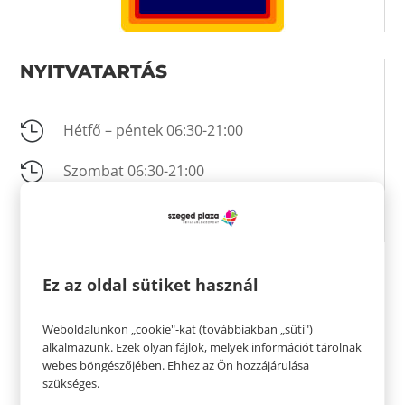
NYITVATARTÁS

Hétfő – péntek 06:30-21:00

Szombat 06:30-21:00

Vasárnap 07:00-19:00
KAPCSOLAT
Ez az oldal sütiket használ
Weboldalunkon „cookie"-kat (továbbiakban „süti")

Nincs megadva
alkalmazunk. Ezek olyan fájlok, melyek információt tárolnak
webes böngészőjében. Ehhez az Ön hozzájárulása

Nincs megadva
szükséges.