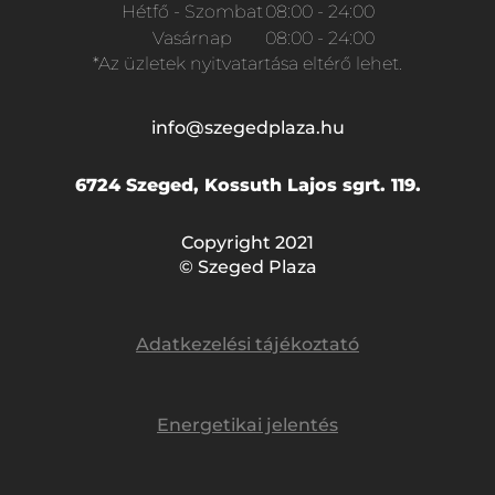
Hétfő - Szombat
08:00 - 24:00
Vasárnap
08:00 - 24:00
*Az üzletek nyitvatartása eltérő lehet.
info@szegedplaza.hu
6724 Szeged, Kossuth Lajos sgrt. 119.
Copyright 2021
© Szeged Plaza
Adatkezelési tájékoztató
Energetikai jelentés