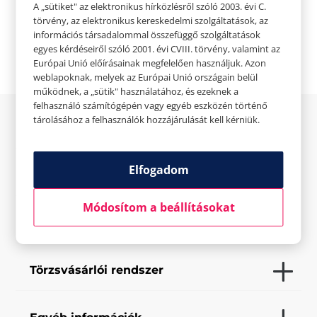
A „sütiket" az elektronikus hírközlésről szóló 2003. évi C.

Weboldal
törvény, az elektronikus kereskedelmi szolgáltatások, az
információs társadalommal összefüggő szolgáltatások
egyes kérdéseiről szóló 2001. évi CVIII. törvény, valamint az
Európai Unió előírásainak megfelelően használjuk. Azon
weblapoknak, melyek az Európai Unió országain belül
működnek, a „sütik" használatához, és ezeknek a
felhasználó számítógépén vagy egyéb eszközén történő
tárolásához a felhasználók hozzájárulását kell kérniük.
Az üzletről
Elfogadom
Elfogadott fizetési eszközök
Módosítom a beállításokat
Saját szolgáltatások
Törzsvásárlói rendszer