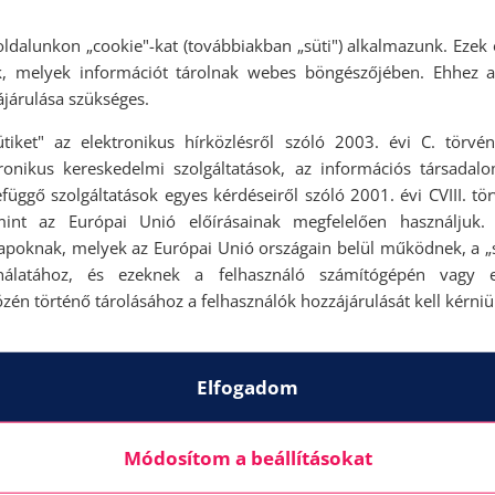
ldalunkon „cookie"-kat (továbbiakban „süti") alkalmazunk. Ezek 
ok, melyek információt tárolnak webes böngészőjében. Ehhez 
járulása szükséges.
ütiket" az elektronikus hírközlésről szóló 2003. évi C. törvén
tronikus kereskedelmi szolgáltatások, az információs társadal
függő szolgáltatások egyes kérdéseiről szóló 2001. évi CVIII. tö
mint az Európai Unió előírásainak megfelelően használjuk.
apoknak, melyek az Európai Unió országain belül működnek, a „s
nálatához, és ezeknek a felhasználó számítógépén vagy 
zén történő tárolásához a felhasználók hozzájárulását kell kérniü
Elfogadom
Módosítom a beállításokat