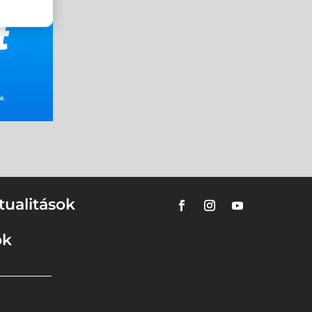
tualitások
ok