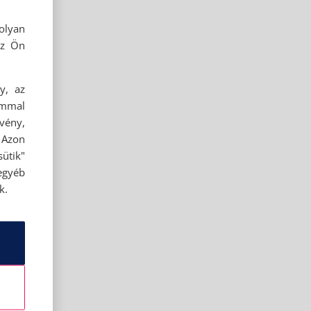
olyan
az Ön
y, az
ommal
rvény,
 Azon
ütik"
egyéb
k.