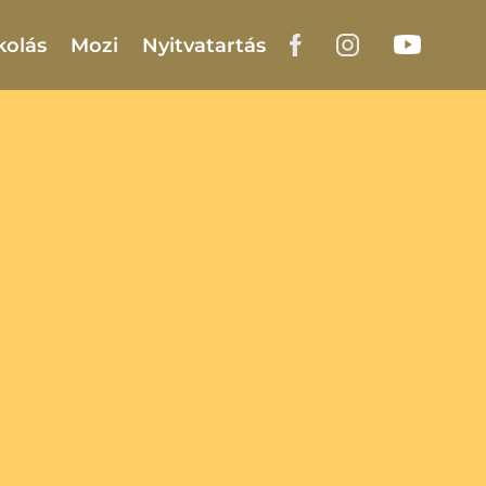
kolás
Mozi
Nyitvatartás