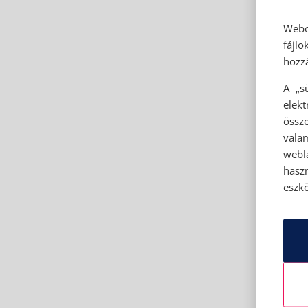
Webo
fájl
hozzá
A „s
elek
össze
vala
webl
hasz
eszkö