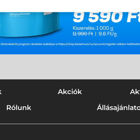
k
Akciók
Ak
Rólunk
Állásajánlat