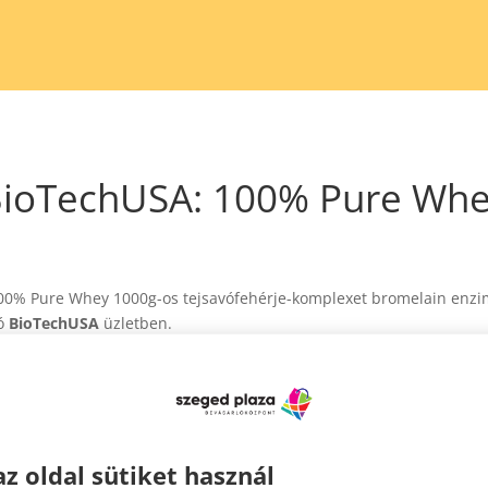
ioTechUSA: 100% Pure Wh
00% Pure Whey 1000g-os tejsavófehérje-komplexet bromelain enzi
tó
BioTechUSA
üzletben.
az oldal sütiket használ