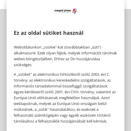
Ez az oldal sütiket használ
Weboldalunkon „cookie"-kat (továbbiakban „süti")
alkalmazunk. Ezek olyan fájlok, melyek információt tárolnak
webes böngészőjében. Ehhez az Ön hozzájárulása
szükséges.
A „sütiket" az elektronikus hírközlésről szóló 2003. évi C.
törvény, az elektronikus kereskedelmi szolgáltatások, az
információs társadalommal összefüggő szolgáltatások
egyes kérdéseiről szóló 2001. évi CVIII. törvény, valamint az
Európai Unió előírásainak megfelelően használjuk. Azon
weblapoknak, melyek az Európai Unió országain belül
működnek, a „sütik" használatához, és ezeknek a
felhasználó számítógépén vagy egyéb eszközén történő
tárolásához a felhasználók hozzájárulását kell kérniük.