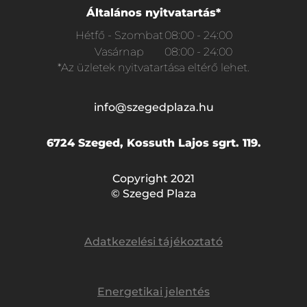
Általános nyitvatartás*
Hétfő - Szombat
08:00 - 24:00
Vasárnap
08:00 - 24:00
*Az üzletek nyitvatartása eltérő lehet.
info@szegedplaza.hu
6724 Szeged, Kossuth Lajos sgrt. 119.
Copyright 2021
© Szeged Plaza
Adatkezelési tájékoztató
Energetikai jelentés