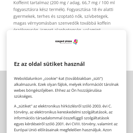
Koffeint tartalmaz (200 mg / adag, 66,7 mg / 100 ml
fogyasztásra kész termék). Fogyasztása 18 év alatti
gyermekek, terhes és szoptató nők, szívbetegek,
magas vérnyomásban szenvedők továbbá koffein
érzékenység, ismert alapbetegség, valamint
gyógyszerszedés esetén nem javasolt! Az ajánlott
napi fogyasztási mennyiséget ne lépd túl!
Ez az oldal sütiket használ
Weboldalunkon „cookie"-kat (továbbiakban „süti")
alkalmazunk. Ezek olyan fájlok, melyek információt tárolnak
webes böngészőjében. Ehhez az Ön hozzájárulása
szükséges.
A „sütiket" az elektronikus hírközlésről szóló 2003. évi C.
törvény, az elektronikus kereskedelmi szolgáltatások, az
információs társadalommal összefüggő szolgáltatások
egyes kérdéseiről szóló 2001. évi CVIII. törvény, valamint az
Európai Unió előírásainak megfelelően használjuk. Azon