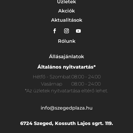
Üzletek
Akciók
Aktualitások
Rólunk
Állásajánlatok
Általános nyitvatartás*
Hétfő - Szombat
08:00 - 24:00
Vasárnap
08:00 - 24:00
*Az üzletek nyitvatartása eltérő lehet.
info@szegedplaza.hu
6724 Szeged, Kossuth Lajos sgrt. 119.