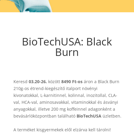
BioTechUSA: Black
Burn
Keresd
03.20-26.
között
8490 Ft-os
áron a Black Burn
210g-os étrend-kiegészítő italport növényi
kivonatokkal, L-karnitinnel, kolinnal, inozitollal, CLA-
val, HCA-val, aminosavakkal, vitaminokkal és ásványi
anyagokkal, illetve 200 mg koffeinnel adagonként a
bevásárlóközpontban található
BioTechUSA
üzletben.
A terméket kisgyermekek elől elzárva kell tárolni!