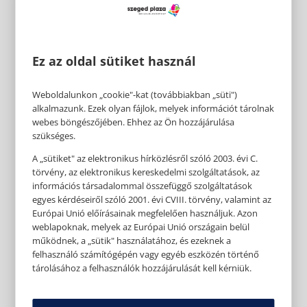
Ez az oldal sütiket használ
Weboldalunkon „cookie"-kat (továbbiakban „süti")
alkalmazunk. Ezek olyan fájlok, melyek információt tárolnak
webes böngészőjében. Ehhez az Ön hozzájárulása
szükséges.
A „sütiket" az elektronikus hírközlésről szóló 2003. évi C.
törvény, az elektronikus kereskedelmi szolgáltatások, az
információs társadalommal összefüggő szolgáltatások
egyes kérdéseiről szóló 2001. évi CVIII. törvény, valamint az
Európai Unió előírásainak megfelelően használjuk. Azon
weblapoknak, melyek az Európai Unió országain belül
működnek, a „sütik" használatához, és ezeknek a
felhasználó számítógépén vagy egyéb eszközén történő
tárolásához a felhasználók hozzájárulását kell kérniük.