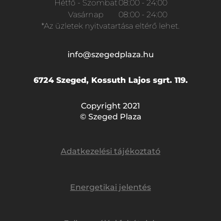
Hétfő - Szombat
08:00 - 24:00
Vasárnap
08:00 - 24:00
*Az üzletek nyitvatartása eltérő lehet.
info@szegedplaza.hu
6724 Szeged, Kossuth Lajos sgrt. 119.
Copyright 2021
© Szeged Plaza
Adatkezelési tájékoztató
Energetikai jelentés