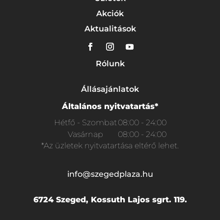
Akciók
Aktualitások
Rólunk
Állásajánlatok
Általános nyitvatartás*
Hétfő - Szombat
08:00 - 24:00
Vasárnap
08:00 - 24:00
*Az üzletek nyitvatartása eltérő lehet.
info@szegedplaza.hu
6724 Szeged, Kossuth Lajos sgrt. 119.