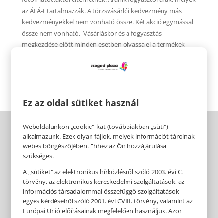
az ÁFÁ-t tartalmazzák. A törzsvásárlói kedvezmény más
kedvezményekkel nem vonható össze. Két akció egymással
össze nem vonható. Vásárláskor és a fogyasztás
megkezdése előtt minden esetben olvassa el a termékek
címkéjén, vagy a www.biotechusa.hu termékoldalán lévő
információt és figyelmeztetéseket!
Ez az oldal sütiket használ
Weboldalunkon „cookie"-kat (továbbiakban „süti")
alkalmazunk. Ezek olyan fájlok, melyek információt tárolnak
webes böngészőjében. Ehhez az Ön hozzájárulása
szükséges.
A „sütiket" az elektronikus hírközlésről szóló 2003. évi C.
törvény, az elektronikus kereskedelmi szolgáltatások, az
információs társadalommal összefüggő szolgáltatások
egyes kérdéseiről szóló 2001. évi CVIII. törvény, valamint az
Európai Unió előírásainak megfelelően használjuk. Azon