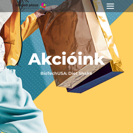
Akcióink
BioTechUSA: Diet Shake