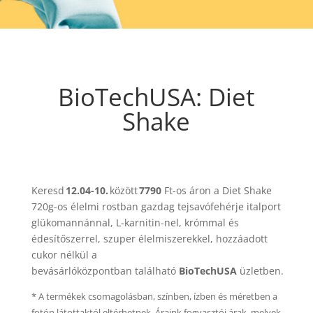
BioTechUSA: Diet
Shake
Keresd
12.04-10.
között
7790
Ft-os áron a Diet Shake
720g-os élelmi rostban gazdag tejsavófehérje italport
glükomannánnal, L-karnitin-nel, krómmal és
édesítőszerrel, szuper élelmiszerekkel, hozzáadott
cukor nélkül a
bevásárlóközpontban található
BioTechUSA
üzletben.
* A termékek csomagolásban, színben, ízben és méretben a
fotón látottaktól eltérhetnek. Áraink fogyasztói árak, melyek