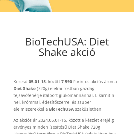
BioTechUSA: Diet
Shake akció
Keresd
05.01-15
. között
7 590
Forintos akciós áron a
Diet Shake
(720g) élelmi rostban gazdag
tejsavófehérje italport glükomannánnal, L-karnitin-
nel, krómmal, édesítőszerrel és szuper
élelmiszerekkel a
BioTechUSA
szaküzletben.
Az akciós ár 2024.05.01-15. között a készlet erejéig
érvényes minden ízesítésű Diet Shake 720g
kiszerelésű termékre a BioTechUSA üzletekben és a