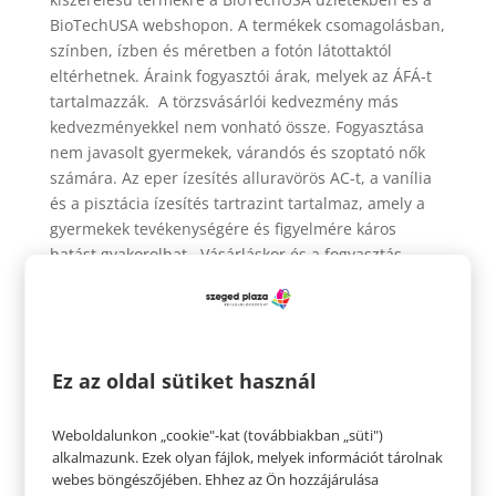
BioTechUSA webshopon. A termékek csomagolásban,
színben, ízben és méretben a fotón látottaktól
eltérhetnek. Áraink fogyasztói árak, melyek az ÁFÁ-t
tartalmazzák. A törzsvásárlói kedvezmény más
kedvezményekkel nem vonható össze. Fogyasztása
nem javasolt gyermekek, várandós és szoptató nők
számára. Az eper ízesítés alluravörös AC-t, a vanília
és a pisztácia ízesítés tartrazint tartalmaz, amely a
gyermekek tevékenységére és figyelmére káros
hatást gyakorolhat. Vásárláskor és a fogyasztás
megkezdése előtt minden esetben olvassa el a
termékek címkéjén, vagy a www.biotechusa.hu
termékoldalán lévő információt és
figyelmeztetéseket!
Ez az oldal sütiket használ
*A törzsvásárlói program részletes szabályai a
https://shop.biotechusa.hu/account/register
oldalon
Weboldalunkon „cookie"-kat (továbbiakban „süti")
találhatóak.
alkalmazunk. Ezek olyan fájlok, melyek információt tárolnak
webes böngészőjében. Ehhez az Ön hozzájárulása