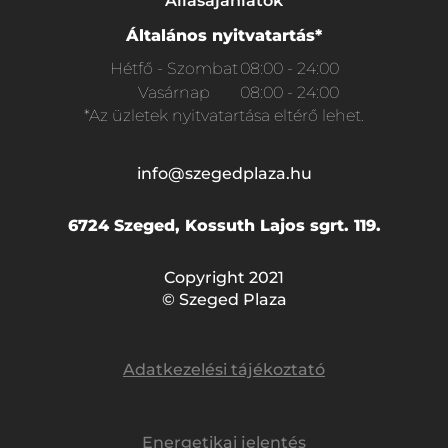
Állásajánlatok
Általános nyitvatartás*
Hétfő - Szombat
08:00 - 24:00
Vasárnap
08:00 - 24:00
*Az üzletek nyitvatartása eltérő lehet.
info@szegedplaza.hu
6724 Szeged, Kossuth Lajos sgrt. 119.
Copyright 2021
© Szeged Plaza
Adatkezelési tájékoztató
Energetikai jelentés