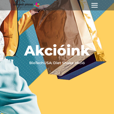
Akcióink
BioTechUSA: Diet Shake akció