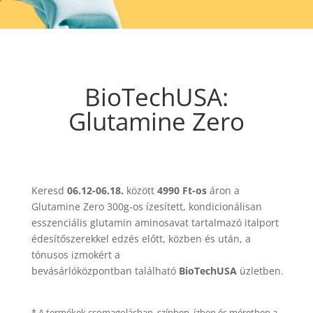
BioTechUSA:
Glutamine Zero
Keresd
06.12-06.18.
között
4990 Ft-os
áron a
Glutamine Zero 300g-os ízesített, kondicionálisan
esszenciális glutamin aminosavat tartalmazó italport
édesítőszerekkel edzés előtt, közben és után, a
tónusos izmokért a
bevásárlóközpontban található
BioTechUSA
üzletben.
* A termékek csomagolásban, színben, ízben és méretben a