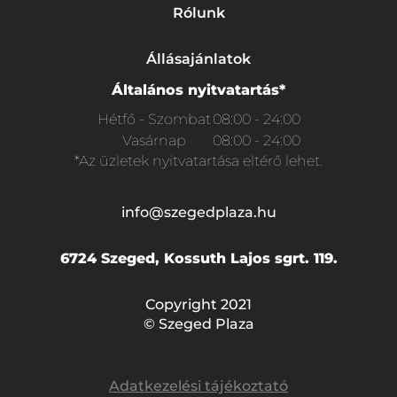
Rólunk
Állásajánlatok
Általános nyitvatartás*
Hétfő - Szombat
08:00 - 24:00
Vasárnap
08:00 - 24:00
*Az üzletek nyitvatartása eltérő lehet.
info@szegedplaza.hu
6724 Szeged, Kossuth Lajos sgrt. 119.
Copyright 2021
© Szeged Plaza
Adatkezelési tájékoztató