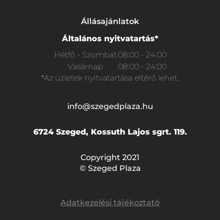
Állásajánlatok
Általános nyitvatartás*
Hétfő - Szombat
08:00 - 24:00
Vasárnap
08:00 - 24:00
*Az üzletek nyitvatartása eltérő lehet.
info@szegedplaza.hu
6724 Szeged, Kossuth Lajos sgrt. 119.
Copyright 2021
© Szeged Plaza
Adatkezelési tájékoztató