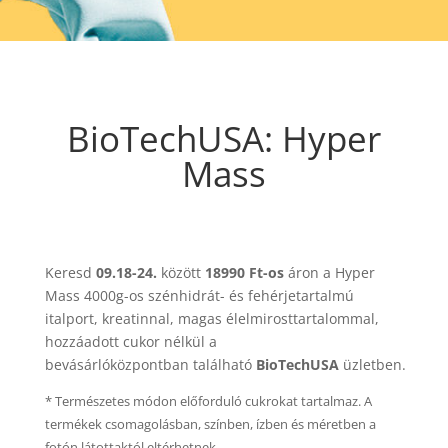
BioTechUSA: Hyper
Mass
Keresd
09.18-24.
között
18990 Ft-os
áron a Hyper
Mass 4000g-os szénhidrát- és fehérjetartalmú
italport, kreatinnal, magas élelmirosttartalommal,
hozzáadott cukor nélkül a
bevásárlóközpontban található
BioTechUSA
üzletben.
* Természetes módon előforduló cukrokat tartalmaz. A
termékek csomagolásban, színben, ízben és méretben a
fotón látottaktól eltérhetnek.