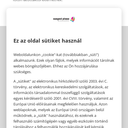
Ez az oldal sütiket használ
Weboldalunkon „cookie"-kat (továbbiakban „süti")
alkalmazunk. Ezek olyan fájlok, melyek információt tárolnak
webes böngészőjében. Ehhez az Ön hozzájárulása
szükséges.
A „sütiket" az elektronikus hírközlésről szóló 2003. évi C.
törvény, az elektronikus kereskedelmi szolgáltatások, az
információs társadalommal összefüggő szolgáltatások
egyes kérdéseiről szóló 2001. évi CVIII. törvény, valamint az
Európai Unió előírásainak megfelelően használjuk. Azon
weblapoknak, melyek az Európai Unió országain belül
működnek, a „sütik" használatához, és ezeknek a
felhasználó számítógépén vagy egyéb eszközén történő
tárolásához a felhasználók hozzájárulását kell kérniük.