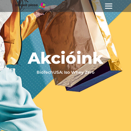
Akcióink
BioTechUSA: Iso Whey Zero