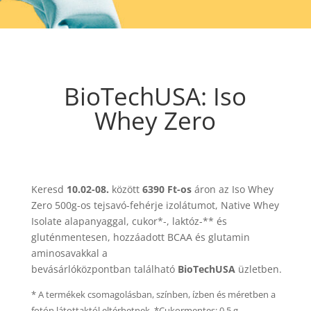
BioTechUSA: Iso
Whey Zero
Keresd
10.02-08.
között
6390 Ft-os
áron az Iso Whey
Zero 500g-os tejsavó-fehérje izolátumot, Native Whey
Isolate alapanyaggal, cukor*-, laktóz-** és
gluténmentesen, hozzáadott BCAA és glutamin
aminosavakkal a
bevásárlóközpontban található
BioTechUSA
üzletben.
* A termékek csomagolásban, színben, ízben és méretben a
fotón látottaktól eltérhetnek. *Cukormentes: 0,5 g