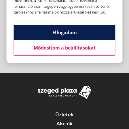
működnek, a „sütik" használatához, és ezeknek a
felhasználó számítógépén vagy egyéb eszközén történő
tárolásához a felhasználók hozzájárulását kell kérniük.
Elfogadom
Módosítom a beállításokat
Üzletek
Akciók