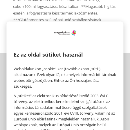
cukor/100 ml fogyasztásra kész italban. **Magasabb hígítás
esetén, a fogyasztásra kész termék laktózmentes.
***Gluténmentes az Európai unió szabályozásának
megfelelően.
Ez az oldal sütiket használ
Weboldalunkon „cookie"-kat (továbbiakban „süti")
alkalmazunk. Ezek olyan fájlok, melyek információt tárolnak
webes böngészőjében. Ehhez az Ön hozzájárulása
szükséges.
A „sütiket" az elektronikus hírközlésről szóló 2003. évi C.
törvény, az elektronikus kereskedelmi szolgáltatások, az
információs társadalommal összefüggő szolgáltatások
egyes kérdéseiről szóló 2001. évi CVIII. törvény, valamint az
Európai Unió előírásainak megfelelően használjuk. Azon
weblapoknak, melyek az Európai Unió országain belül