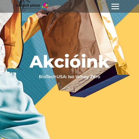
Akcióink
BioTechUSA: Iso Whey Zero