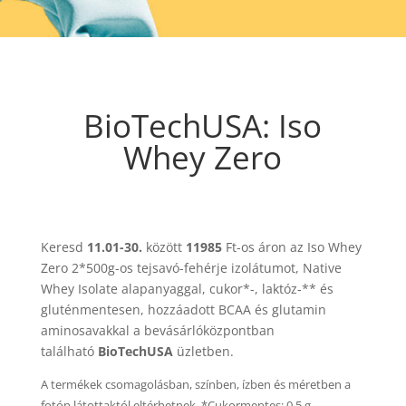
BioTechUSA: Iso
Whey Zero
Keresd
11.01-30.
között
11985
Ft-os áron az Iso Whey
Zero 2*500g-os tejsavó-fehérje izolátumot, Native
Whey Isolate alapanyaggal, cukor*-, laktóz-** és
gluténmentesen, hozzáadott BCAA és glutamin
aminosavakkal a bevásárlóközpontban
található
BioTechUSA
üzletben.
A termékek csomagolásban, színben, ízben és méretben a
fotón látottaktól eltérhetnek. *Cukormentes: 0,5 g