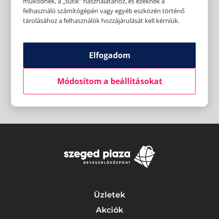
működnek, a „sütik" használatához, és ezeknek a
felhasználó számítógépén vagy egyéb eszközén történő
tárolásához a felhasználók hozzájárulását kell kérniük.
Elfogadom
Módosítom a beállításokat
Üzletek
Akciók