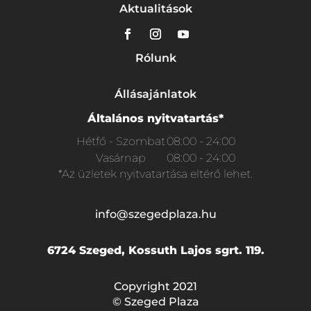
Aktualitások
Rólunk
Állásajánlatok
Általános nyitvatartás*
Hétfő - Szombat
08:00 - 24:00
Vasárnap
08:00 - 24:00
*Az üzletek nyitvatartása eltérő lehet.
info@szegedplaza.hu
6724 Szeged, Kossuth Lajos sgrt. 119.
Copyright 2021
© Szeged Plaza