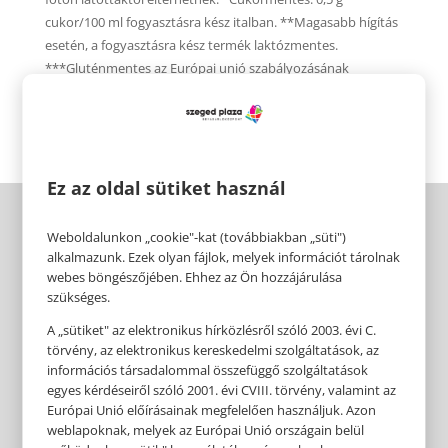
cukor/100 ml fogyasztásra kész italban. **Magasabb hígítás
esetén, a fogyasztásra kész termék laktózmentes.
***Gluténmentes az Európai unió szabályozásának
megfelelően.
Ez az oldal sütiket használ
Weboldalunkon „cookie"-kat (továbbiakban „süti")
alkalmazunk. Ezek olyan fájlok, melyek információt tárolnak
webes böngészőjében. Ehhez az Ön hozzájárulása
szükséges.
A „sütiket" az elektronikus hírközlésről szóló 2003. évi C.
törvény, az elektronikus kereskedelmi szolgáltatások, az
információs társadalommal összefüggő szolgáltatások
egyes kérdéseiről szóló 2001. évi CVIII. törvény, valamint az
Európai Unió előírásainak megfelelően használjuk. Azon
weblapoknak, melyek az Európai Unió országain belül