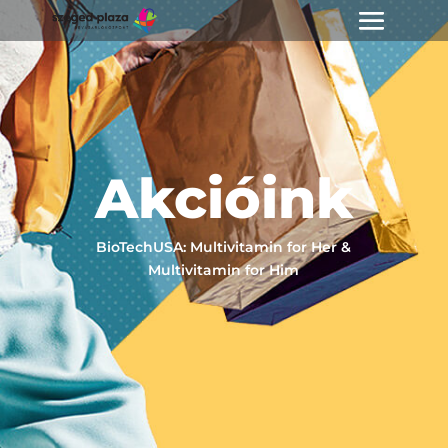
Akcióink
BioTechUSA: Multivitamin for Her &
Multivitamin for Him