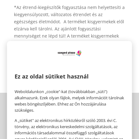
*Az étrend-kiegészítők fogyasztása nem helyettesíti a
kiegyensúlyozott, változatos étrendet és az
egészséges életmódot. A terméket kisgyermekek elől
elzárva kell tárolni. Az ajánlott fogyasztási
mennyiséget ne lépd túl! A terméket kisgyermekek
elől elzárva kell tárolni! Terhes vagy szoptató nők és
18 év alatti gyermekek nem fogyaszthatják. Más, zöld
teát tartalmazó termékekkel nem fogyasztható egy
napon.
Ez az oldal sütiket használ
Weboldalunkon „cookie"-kat (továbbiakban „süti")
alkalmazunk. Ezek olyan fájlok, melyek információt tárolnak
webes böngészőjében. Ehhez az Ön hozzájárulása
szükséges.
A „sütiket" az elektronikus hírközlésről szóló 2003. évi C.
törvény, az elektronikus kereskedelmi szolgáltatások, az
információs társadalommal összefüggő szolgáltatások
egyes kérdéseiről szóló 2001. évi CVIII. törvény, valamint az