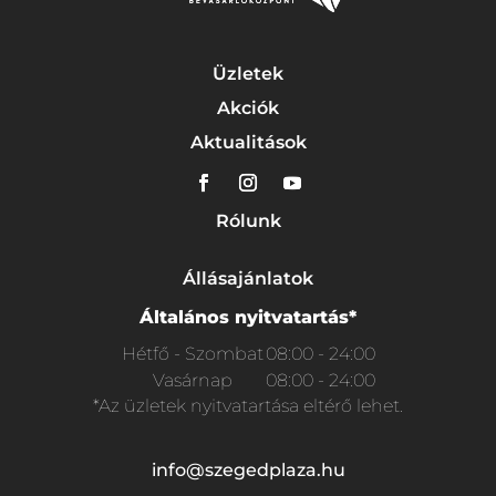
Üzletek
Akciók
Aktualitások
Rólunk
Állásajánlatok
Általános nyitvatartás*
Hétfő - Szombat
08:00 - 24:00
Vasárnap
08:00 - 24:00
*Az üzletek nyitvatartása eltérő lehet.
info@szegedplaza.hu