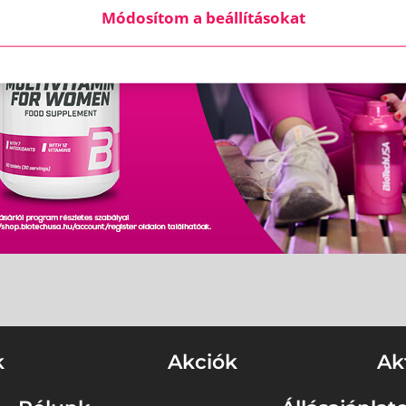
Módosítom a beállításokat
k
Akciók
Ak