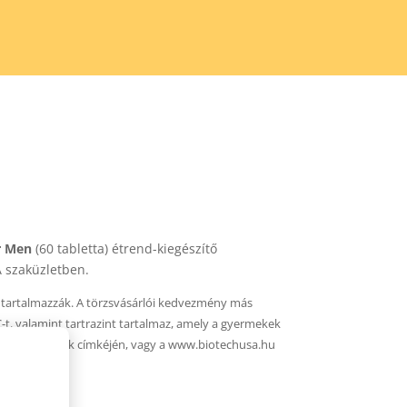
or Men
(60 tabletta) étrend-kiegészítő
 szaküzletben.
t tartalmazzák. A törzsvásárlói kedvezmény más
-t, valamint tartrazint tartalmaz, amely a gyermekek
a el a termékek címkéjén, vagy a www.biotechusa.hu