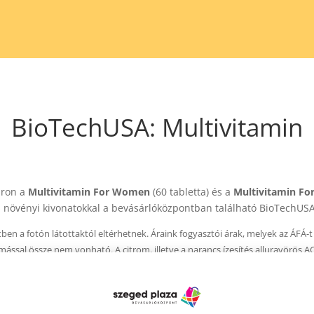
BioTechUSA: Multivitamin
áron a
Multivitamin For Women
(60 tabletta) és a
Multivitamin F
és növényi kivonatokkal a bevásárlóközpontban
található BioTechUSA
en a fotón látottaktól eltérhetnek. Áraink fogyasztói árak, melyek az ÁFÁ-
sal össze nem vonható. A citrom, illetve a narancs ízesítés alluravörös AC
hat. A Vásárláskor és a fogyasztás megkezdése előtt minden esetben olvass
t!