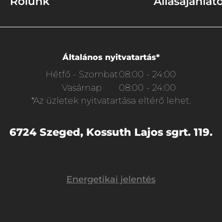
Rólunk
Állásajánlat
Általános nyitvatartás*
Hétfő - Szombat
08:00 - 24:00
Vasárnap
08:00 - 24:00
*Az üzletek nyitvatartása eltérő lehet.
6724 Szeged, Kossuth Lajos sgrt. 119.
Energetikai jelentés