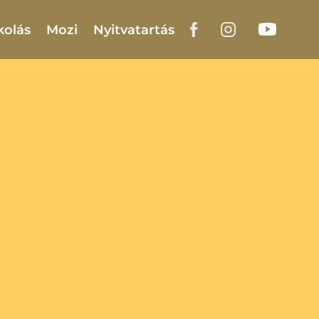
kolás
Mozi
Nyitvatartás