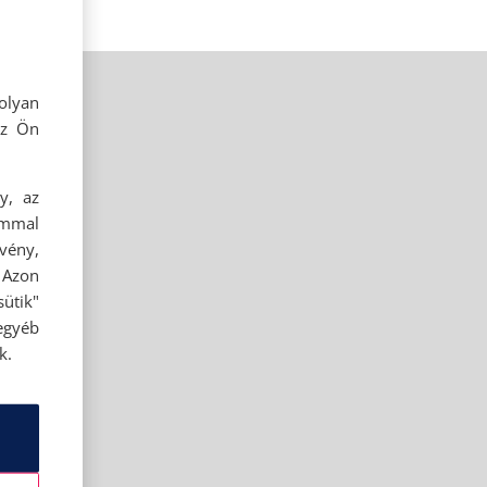
olyan
az Ön
y, az
ommal
rvény,
 Azon
ütik"
egyéb
k.