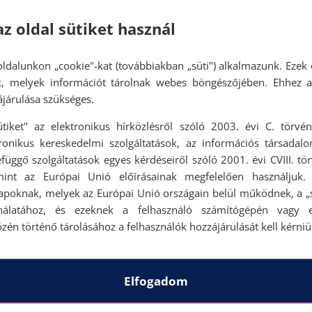
az oldal sütiket használ
ldalunkon „cookie"-kat (továbbiakban „süti") alkalmazunk. Ezek 
ok, melyek információt tárolnak webes böngészőjében. Ehhez 
járulása szükséges.
ütiket" az elektronikus hírközlésről szóló 2003. évi C. törvén
tronikus kereskedelmi szolgáltatások, az információs társadal
függő szolgáltatások egyes kérdéseiről szóló 2001. évi CVIII. tö
mint az Európai Unió előírásainak megfelelően használjuk.
apoknak, melyek az Európai Unió országain belül működnek, a „s
nálatához, és ezeknek a felhasználó számítógépén vagy 
zén történő tárolásához a felhasználók hozzájárulását kell kérniü
Elfogadom