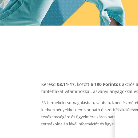
Keresd
03.11-17.
között
5 190 Forintos
akciós 
tablettákat vitaminokkal, ásványi anyagokkal 
*A termékek csomagolásban, színben, ízben és méretb
kedvezményekkel nem vonható össze. Két akció egymás
tevékenységére és figyelmére káros hatást gyakorol
termékoldalán lévő információt és figyelmeztetéseke