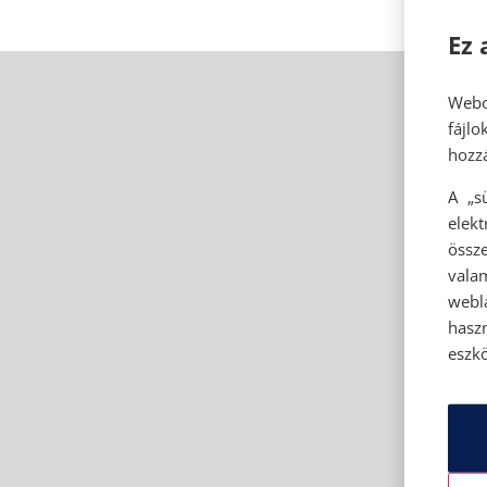
Ez 
Webo
fájl
hozzá
A „s
elek
össze
vala
webl
hasz
eszkö