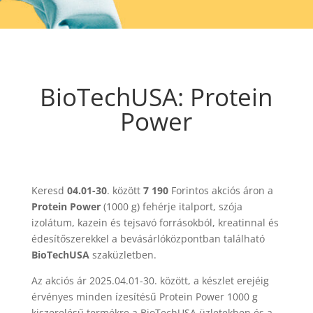
BioTechUSA: Protein
Power
Keresd
04.01-30
. között
7 190
Forintos akciós áron a
Protein Power
(1000 g) fehérje italport, szója
izolátum, kazein és tejsavó forrásokból, kreatinnal és
édesítőszerekkel a bevásárlóközpontban található
BioTechUSA
szaküzletben.
Az akciós ár 2025.04.01-30. között, a készlet erejéig
érvényes minden ízesítésű Protein Power 1000 g
kiszerelésű termékre a BioTechUSA üzletekben és a