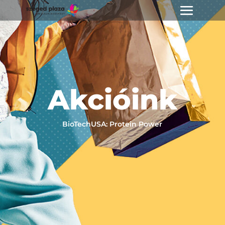
Akcióink
BioTechUSA: Protein Power