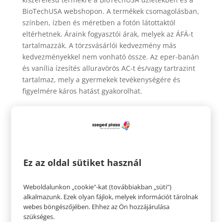
BioTechUSA webshopon. A termékek csomagolásban,
színben, ízben és méretben a fotón látottaktól
eltérhetnek. Áraink fogyasztói árak, melyek az ÁFÁ-t
tartalmazzák. A törzsvásárlói kedvezmény más
kedvezményekkel nem vonható össze. Az eper-banán
és vanília ízesítés alluravörös AC-t és/vagy tartrazint
tartalmaz, mely a gyermekek tevékenységére és
figyelmére káros hatást gyakorolhat.
Vásárláskor és a fogyasztás megkezdése előtt
minden esetben olvassa el a termékek címkéjén,
vagy a www.biotechusa.hu termékoldalán lévő
információt és figyelmeztetéseket!
Ez az oldal sütiket használ
*A törzsvásárlói program részletes szabályai a
https://shop.biotechusa.hu/account/register oldalon
találhatóak.
Weboldalunkon „cookie"-kat (továbbiakban „süti")
alkalmazunk. Ezek olyan fájlok, melyek információt tárolnak
webes böngészőjében. Ehhez az Ön hozzájárulása
szükséges.