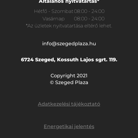
Általános nyitvatartás*
Hétfő - Szombat
08:00 - 24:00
Vasárnap
08:00 - 24:00
*Az üzletek nyitvatartása eltérő lehet.
info@szegedplaza.hu
6724 Szeged, Kossuth Lajos sgrt. 119.
Copyright 2021
© Szeged Plaza
Adatkezelési tájékoztató
Energetikai jelentés