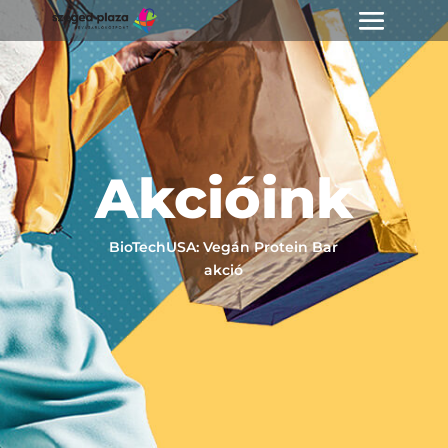
Akcióink
BioTechUSA: Vegán Protein Bar
akció