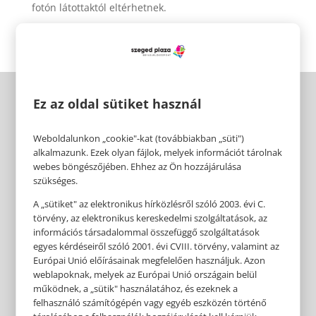
fotón látottaktól eltérhetnek.
Ez az oldal sütiket használ
Weboldalunkon „cookie"-kat (továbbiakban „süti")
alkalmazunk. Ezek olyan fájlok, melyek információt tárolnak
webes böngészőjében. Ehhez az Ön hozzájárulása
szükséges.
A „sütiket" az elektronikus hírközlésről szóló 2003. évi C.
törvény, az elektronikus kereskedelmi szolgáltatások, az
információs társadalommal összefüggő szolgáltatások
egyes kérdéseiről szóló 2001. évi CVIII. törvény, valamint az
Európai Unió előírásainak megfelelően használjuk. Azon
weblapoknak, melyek az Európai Unió országain belül
működnek, a „sütik" használatához, és ezeknek a
felhasználó számítógépén vagy egyéb eszközén történő