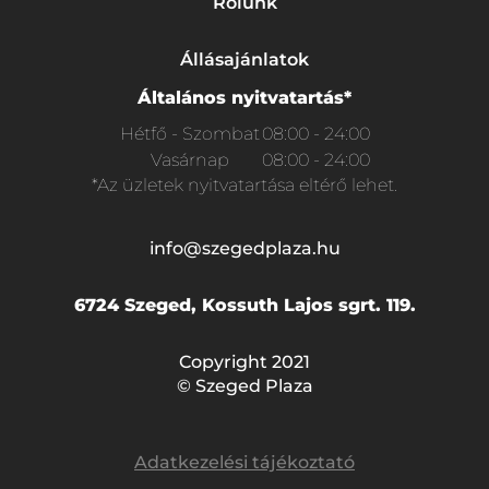
Rólunk
Állásajánlatok
Általános nyitvatartás*
Hétfő - Szombat
08:00 - 24:00
Vasárnap
08:00 - 24:00
*Az üzletek nyitvatartása eltérő lehet.
info@szegedplaza.hu
6724 Szeged, Kossuth Lajos sgrt. 119.
Copyright 2021
© Szeged Plaza
Adatkezelési tájékoztató