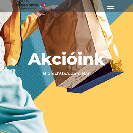
Akcióink
BioTechUSA: Zero Bar