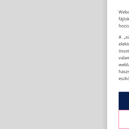
Webo
fájl
hozzá
A „s
elek
össze
vala
webl
hasz
eszkö