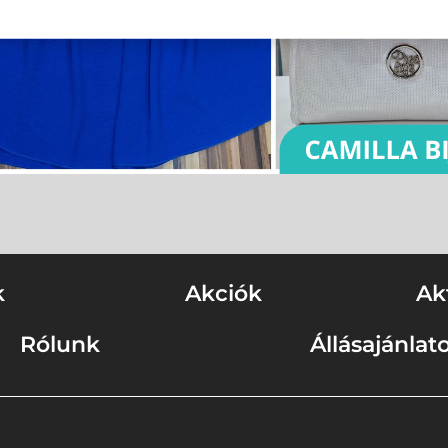
k
Akciók
Ak
Rólunk
Állásajánlat