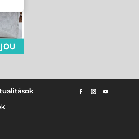
tualitások
ok