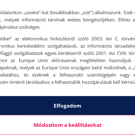
ldalunkon „cookie"-kat (továbbiakban „süti") alkalmazunk. Ezek 
ok, melyek információt tárolnak webes böngészőjében. Ehhez 
járulása szükséges.
ütiket" az elektronikus hírközlésről szóló 2003. évi C. törvén
tronikus kereskedelmi szolgáltatások, az információs társadal
függő szolgáltatások egyes kérdéseiről szóló 2001. évi CVIII. tö
mint az Európai Unió előírásainak megfelelően használjuk.
apoknak, melyek az Európai Unió országain belül működnek, a „s
nálatához, és ezeknek a felhasználó számítógépén vagy 
zén történő tárolásához a felhasználók hozzájárulását kell kérniü
Elfogadom
Módosítom a beállításokat