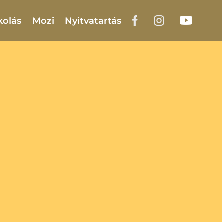
kolás
Mozi
Nyitvatartás