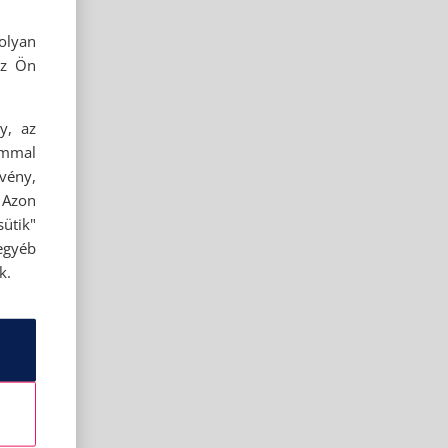
olyan
az Ön
y, az
ommal
rvény,
 Azon
ütik"
egyéb
k.