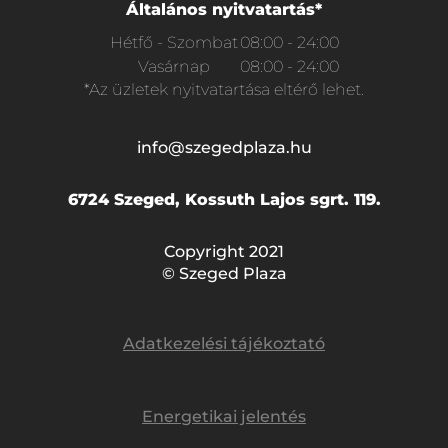
Általános nyitvatartás*
Hétfő - Szombat
08:00 - 24:00
Vasárnap
08:00 - 24:00
*Az üzletek nyitvatartása eltérő lehet.
info@szegedplaza.hu
6724 Szeged, Kossuth Lajos sgrt. 119.
Copyright 2021
© Szeged Plaza
Adatkezelési tájékoztató
Energetikai jelentés