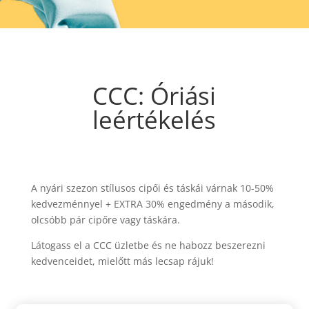
CCC: Óriási
leértékelés
A nyári szezon stílusos cipői és táskái várnak 10-50%
kedvezménnyel + EXTRA 30% engedmény a második,
olcsóbb pár cipőre vagy táskára.
Látogass el a CCC üzletbe és ne habozz beszerezni
kedvenceidet, mielőtt más lecsap rájuk!