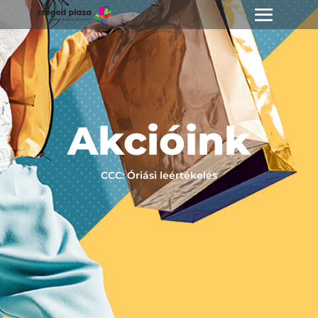
Akcióink
CCC: Óriási leértékelés