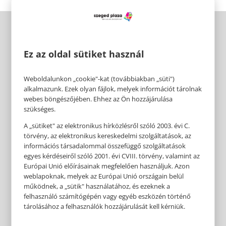
Ez az oldal sütiket használ
Weboldalunkon „cookie"-kat (továbbiakban „süti")
alkalmazunk. Ezek olyan fájlok, melyek információt tárolnak
webes böngészőjében. Ehhez az Ön hozzájárulása
szükséges.
A „sütiket" az elektronikus hírközlésről szóló 2003. évi C.
törvény, az elektronikus kereskedelmi szolgáltatások, az
információs társadalommal összefüggő szolgáltatások
egyes kérdéseiről szóló 2001. évi CVIII. törvény, valamint az
Európai Unió előírásainak megfelelően használjuk. Azon
weblapoknak, melyek az Európai Unió országain belül
működnek, a „sütik" használatához, és ezeknek a
felhasználó számítógépén vagy egyéb eszközén történő
tárolásához a felhasználók hozzájárulását kell kérniük.