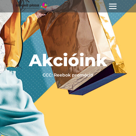
Akcióink
CCC: Reebok promóció