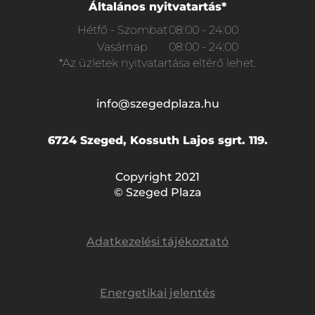
Általános nyitvatartás*
Hétfő - Szombat
08:00 - 24:00
Vasárnap
08:00 - 24:00
*Az üzletek nyitvatartása eltérő lehet.
info@szegedplaza.hu
6724 Szeged, Kossuth Lajos sgrt. 119.
Copyright 2021
© Szeged Plaza
Adatkezelési tájékoztató
Energetikai jelentés