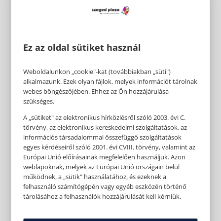
Ez az oldal sütiket használ
Weboldalunkon „cookie"-kat (továbbiakban „süti")
alkalmazunk. Ezek olyan fájlok, melyek információt tárolnak
webes böngészőjében. Ehhez az Ön hozzájárulása
szükséges.
A „sütiket" az elektronikus hírközlésről szóló 2003. évi C.
törvény, az elektronikus kereskedelmi szolgáltatások, az
információs társadalommal összefüggő szolgáltatások
egyes kérdéseiről szóló 2001. évi CVIII. törvény, valamint az
Európai Unió előírásainak megfelelően használjuk. Azon
weblapoknak, melyek az Európai Unió országain belül
működnek, a „sütik" használatához, és ezeknek a
felhasználó számítógépén vagy egyéb eszközén történő
tárolásához a felhasználók hozzájárulását kell kérniük.