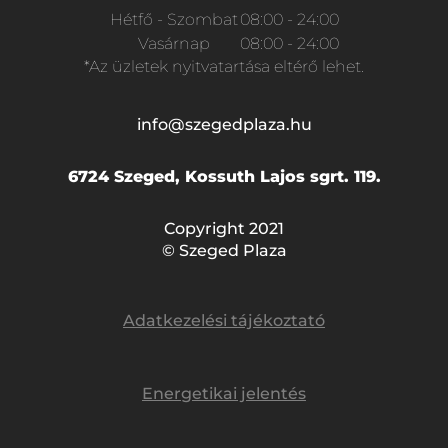
Hétfő - Szombat
08:00 - 24:00
Vasárnap
08:00 - 24:00
*Az üzletek nyitvatartása eltérő lehet.
info@szegedplaza.hu
6724 Szeged, Kossuth Lajos sgrt. 119.
Copyright 2021
© Szeged Plaza
Adatkezelési tájékoztató
Energetikai jelentés