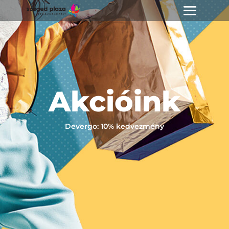
Akcióink
Devergo: 10% kedvezmény