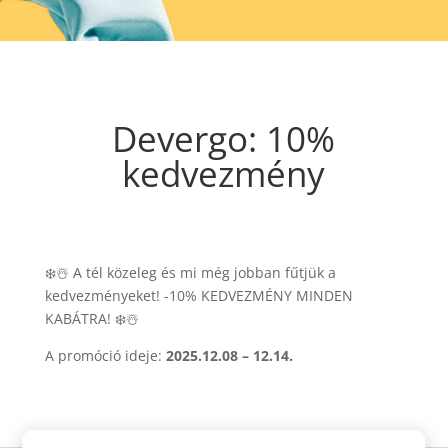
Devergo: 10%
kedvezmény
❄️☃️ A tél közeleg és mi még jobban fűtjük a
kedvezményeket! -10% KEDVEZMÉNY MINDEN
KABÁTRA! ❄️☃️
A promóció ideje:
2025.12.08 – 12.14.