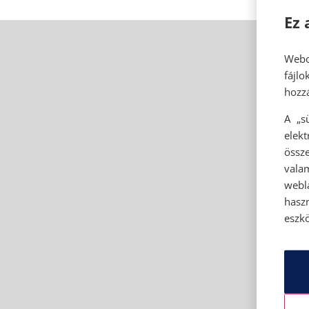
Ez 
Webo
fájl
hozzá
A „s
elek
össze
vala
webl
hasz
eszkö