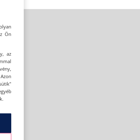
olyan
az Ön
y, az
ommal
rvény,
 Azon
ütik"
egyéb
k.