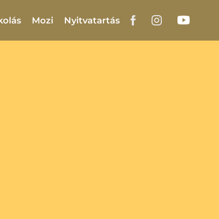
kolás
Mozi
Nyitvatartás