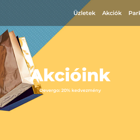
Üzletek
Akciók
Par
Akcióink
Devergo: 20% kedvezmény