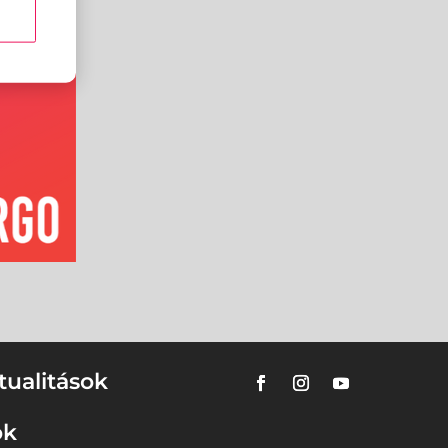
tualitások
ok