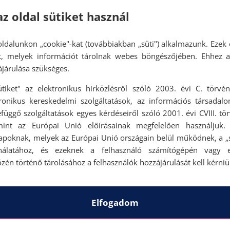
az oldal sütiket használ
ldalunkon „cookie"-kat (továbbiakban „süti") alkalmazunk. Ezek 
ok, melyek információt tárolnak webes böngészőjében. Ehhez 
járulása szükséges.
ütiket" az elektronikus hírközlésről szóló 2003. évi C. törvén
tronikus kereskedelmi szolgáltatások, az információs társadal
függő szolgáltatások egyes kérdéseiről szóló 2001. évi CVIII. tö
mint az Európai Unió előírásainak megfelelően használjuk.
apoknak, melyek az Európai Unió országain belül működnek, a „s
nálatához, és ezeknek a felhasználó számítógépén vagy 
zén történő tárolásához a felhasználók hozzájárulását kell kérniü
Elfogadom