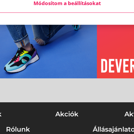
Módosítom a beállításokat
k
Akciók
Ak
Rólunk
Állásajánlat