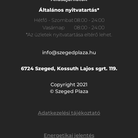
Általános nyitvatartás*
Hétfő - Szombat
08:00 - 24:00
Vasárnap
08:00 - 24:00
*Az üzletek nyitvatartása eltérő lehet.
info@szegedplaza.hu
6724 Szeged, Kossuth Lajos sgrt. 119.
Copyright 2021
© Szeged Plaza
Adatkezelési tájékoztató
Energetikai jelentés