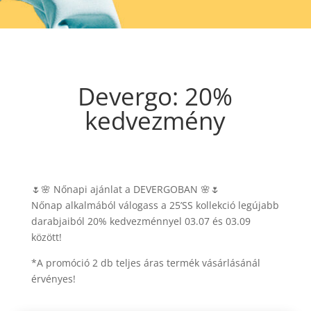
Devergo: 20%
kedvezmény
🌷🌸 Nőnapi ajánlat a DEVERGOBAN 🌸🌷
Nőnap alkalmából válogass a 25’SS kollekció legújabb
darabjaiból 20% kedvezménnyel 03.07 és 03.09
között!
*A promóció 2 db teljes áras termék vásárlásánál
érvényes!