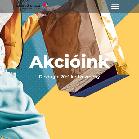
Akcióink
Devergo: 20% kedvezmény