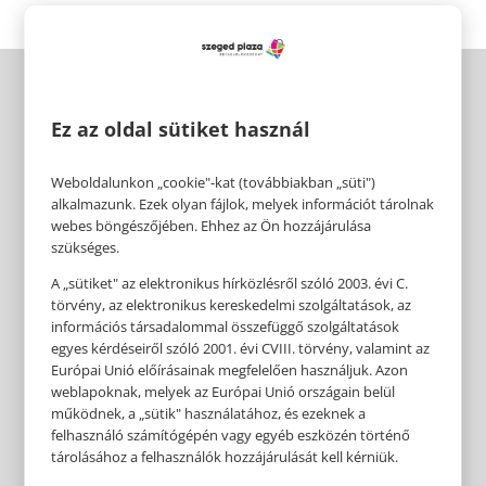
Ez az oldal sütiket használ
Weboldalunkon „cookie"-kat (továbbiakban „süti")
alkalmazunk. Ezek olyan fájlok, melyek információt tárolnak
webes böngészőjében. Ehhez az Ön hozzájárulása
szükséges.
A „sütiket" az elektronikus hírközlésről szóló 2003. évi C.
törvény, az elektronikus kereskedelmi szolgáltatások, az
információs társadalommal összefüggő szolgáltatások
egyes kérdéseiről szóló 2001. évi CVIII. törvény, valamint az
Európai Unió előírásainak megfelelően használjuk. Azon
weblapoknak, melyek az Európai Unió országain belül
működnek, a „sütik" használatához, és ezeknek a
felhasználó számítógépén vagy egyéb eszközén történő
tárolásához a felhasználók hozzájárulását kell kérniük.