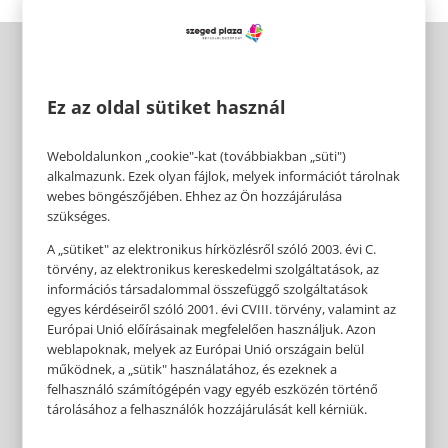
Ez az oldal sütiket használ
Weboldalunkon „cookie"-kat (továbbiakban „süti")
alkalmazunk. Ezek olyan fájlok, melyek információt tárolnak
webes böngészőjében. Ehhez az Ön hozzájárulása
szükséges.
A „sütiket" az elektronikus hírközlésről szóló 2003. évi C.
törvény, az elektronikus kereskedelmi szolgáltatások, az
információs társadalommal összefüggő szolgáltatások
egyes kérdéseiről szóló 2001. évi CVIII. törvény, valamint az
Európai Unió előírásainak megfelelően használjuk. Azon
weblapoknak, melyek az Európai Unió országain belül
működnek, a „sütik" használatához, és ezeknek a
felhasználó számítógépén vagy egyéb eszközén történő
tárolásához a felhasználók hozzájárulását kell kérniük.