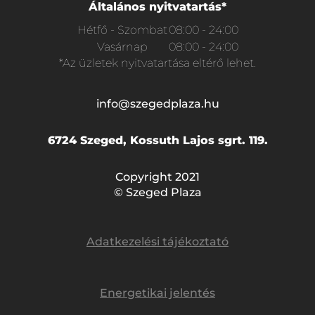
Általános nyitvatartás*
Hétfő - Szombat
08:00 - 24:00
Vasárnap
08:00 - 24:00
*Az üzletek nyitvatartása eltérő lehet.
info@szegedplaza.hu
6724 Szeged, Kossuth Lajos sgrt. 119.
Copyright 2021
© Szeged Plaza
Adatkezelési tájékoztató
Energetikai jelentés