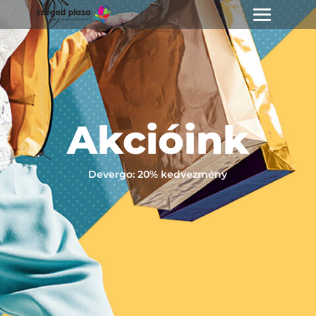
Akcióink
Devergo: 20% kedvezmény