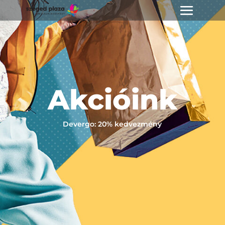
Akcióink
Devergo: 20% kedvezmény