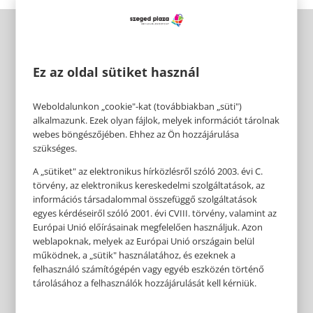
Ez az oldal sütiket használ
Weboldalunkon „cookie"-kat (továbbiakban „süti")
alkalmazunk. Ezek olyan fájlok, melyek információt tárolnak
webes böngészőjében. Ehhez az Ön hozzájárulása
szükséges.
A „sütiket" az elektronikus hírközlésről szóló 2003. évi C.
törvény, az elektronikus kereskedelmi szolgáltatások, az
információs társadalommal összefüggő szolgáltatások
egyes kérdéseiről szóló 2001. évi CVIII. törvény, valamint az
Európai Unió előírásainak megfelelően használjuk. Azon
weblapoknak, melyek az Európai Unió országain belül
működnek, a „sütik" használatához, és ezeknek a
felhasználó számítógépén vagy egyéb eszközén történő
tárolásához a felhasználók hozzájárulását kell kérniük.