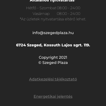
Általános nyitvatartás*
Hétfő - Szombat
08:00 - 24:00
Vasárnap
08:00 - 24:00
*Az üzletek nyitvatartása eltérő lehet.
info@szegedplaza.hu
6724 Szeged, Kossuth Lajos sgrt. 119.
Copyright 2021
© Szeged Plaza
Adatkezelési tájékoztató
Energetikai jelentés