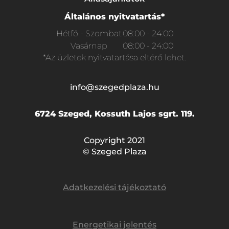
Általános nyitvatartás*
Hétfő - Szombat
08:00 - 24:00
Vasárnap
08:00 - 24:00
*Az üzletek nyitvatartása eltérő lehet.
info@szegedplaza.hu
6724 Szeged, Kossuth Lajos sgrt. 119.
Copyright 2021
© Szeged Plaza
Adatkezelési tájékoztató
Energetikai jelentés