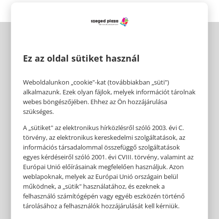
Ez az oldal sütiket használ
Weboldalunkon „cookie"-kat (továbbiakban „süti")
alkalmazunk. Ezek olyan fájlok, melyek információt tárolnak
webes böngészőjében. Ehhez az Ön hozzájárulása
szükséges.
A „sütiket" az elektronikus hírközlésről szóló 2003. évi C.
törvény, az elektronikus kereskedelmi szolgáltatások, az
információs társadalommal összefüggő szolgáltatások
egyes kérdéseiről szóló 2001. évi CVIII. törvény, valamint az
Európai Unió előírásainak megfelelően használjuk. Azon
weblapoknak, melyek az Európai Unió országain belül
működnek, a „sütik" használatához, és ezeknek a
felhasználó számítógépén vagy egyéb eszközén történő
tárolásához a felhasználók hozzájárulását kell kérniük.