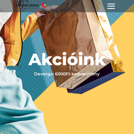
Akcióink
Devergo: 6000Ft kedvezmény