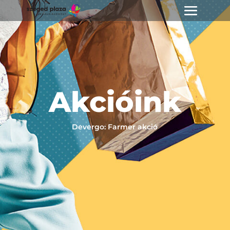
Akcióink
Devergo: Farmer akció