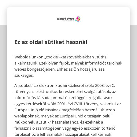
Ez az oldal sütiket használ
Weboldalunkon „cookie"-kat (továbbiakban „süti")
alkalmazunk. Ezek olyan fájlok, melyek információt tárolnak
webes böngészőjében. Ehhez az Ön hozzájárulása
szükséges.
A „sütiket" az elektronikus hírközlésről szóló 2003. évi C.
törvény, az elektronikus kereskedelmi szolgáltatások, az
információs társadalommal összefüggő szolgáltatások
egyes kérdéseiről szóló 2001. évi CVIII. törvény, valamint az
Európai Unió előírásainak megfelelően használjuk. Azon
weblapoknak, melyek az Európai Unió országain belül
működnek, a „sütik" használatához, és ezeknek a
felhasználó számítógépén vagy egyéb eszközén történő
tárolásához a felhasználók hozzájárulását kell kérniük.