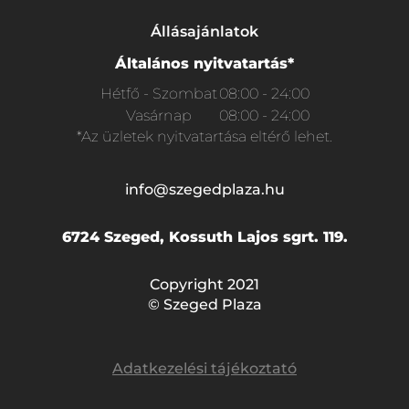
Állásajánlatok
Általános nyitvatartás*
Hétfő - Szombat
08:00 - 24:00
Vasárnap
08:00 - 24:00
*Az üzletek nyitvatartása eltérő lehet.
info@szegedplaza.hu
6724 Szeged, Kossuth Lajos sgrt. 119.
Copyright 2021
© Szeged Plaza
Adatkezelési tájékoztató