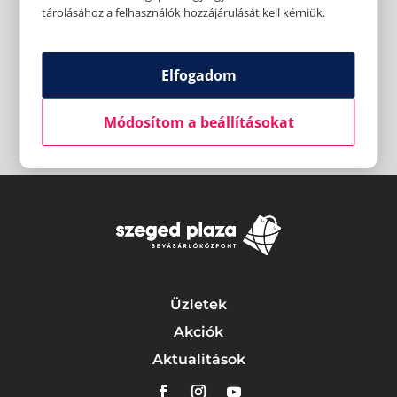
tárolásához a felhasználók hozzájárulását kell kérniük.
Elfogadom
Módosítom a beállításokat
Üzletek
Akciók
Aktualitások