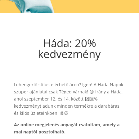
Háda: 20%
kedvezmény
Lehengerlő stílus elérhető áron? Igen! A Háda Napok
szuper ajánlatai csak Téged várnak! 😍 Irány a Háda,
ahol szeptember 12. és 14. között 2️⃣0️⃣%
kedvezményt adunk minden termékre a darabáras
és kilós üzleteinkben! 👢🧥
Az online megjelenés anyagát csatoltam, amely a
mai naptól posztolható.