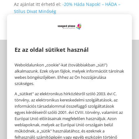
Az ajánlat itt érhető el:
-20% Háda Napok! – HÁDA –
Stílus Divat Minőség
Ez az oldal sütiket használ
Weboldalunkon „cookie"-kat (továbbiakban „süti")
alkalmazunk. Ezek olyan fájlok, melyek információt tárolnak
webes böngészőjében. Ehhez az Ön hozzájárulása
szükséges.
A „sütiket" az elektronikus hírközlésről szóló 2003. évi C.
törvény, az elektronikus kereskedelmi szolgáltatások, az
információs társadalommal összefüggő szolgáltatások
egyes kérdéseiről szóló 2001. évi CVIII. törvény, valamint az
Európai Unió előírásainak megfelelően használjuk. Azon
weblapoknak, melyek az Európai Unió országain belül
működnek, a „sütik" használatához, és ezeknek a
felhasználó számítógépén vagy egyéb eszközén történő