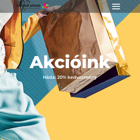
Akcióink
Háda: 20% kedvezmény