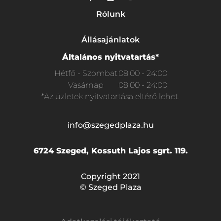
Rólunk
Állásajánlatok
Általános nyitvatartás*
Hétfő - Szombat
08:00 - 24:00
Vasárnap
08:00 - 24:00
*Az üzletek nyitvatartása eltérő lehet.
info@szegedplaza.hu
6724 Szeged, Kossuth Lajos sgrt. 119.
Copyright 2021
© Szeged Plaza