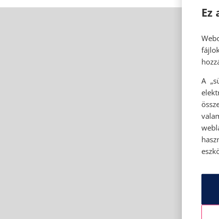
Ez 
Webo
fájl
hozzá
A „s
elek
össze
vala
webl
hasz
eszkö