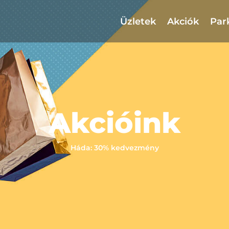
Üzletek
Akciók
Par
Akcióink
Háda: 30% kedvezmény