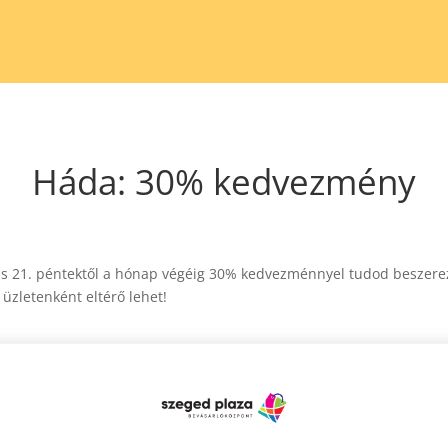
Háda: 30% kedvezmény
nius 21. péntektől a hónap végéig 30% kedvezménnyel tudod beszere
üzletenként eltérő lehet!
a-akcio-a-darabaras-uzletekben
/