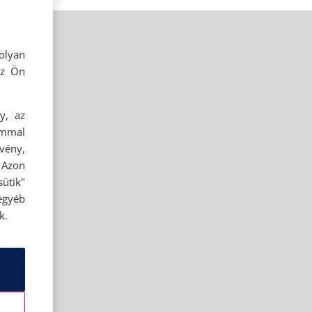
olyan
az Ön
y, az
ommal
rvény,
 Azon
ütik"
egyéb
k.