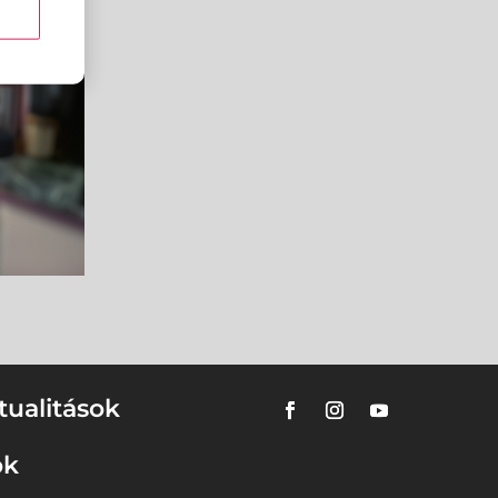
tualitások
ok