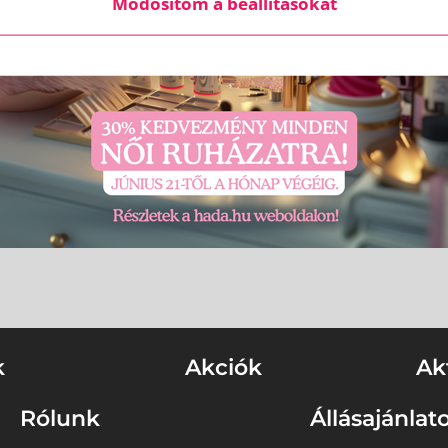
Módosítom a beállításokat
k
Akciók
Ak
Rólunk
Állásajánlat