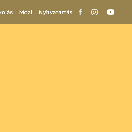
kolás
Mozi
Nyitvatartás