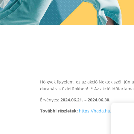
Hölgyek figyelem, ez az akció Nektek szól! Jú
darabáras üzletünkben! * Az akció időtartama 
Érvényes:
2024.06.21. – 2024.06.30.
További részletek:
https://hada.hu/
30-noi-ruh