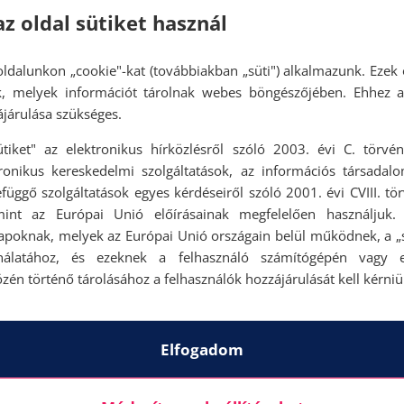
az oldal sütiket használ
ldalunkon „cookie"-kat (továbbiakban „süti") alkalmazunk. Ezek 
ok, melyek információt tárolnak webes böngészőjében. Ehhez 
járulása szükséges.
ütiket" az elektronikus hírközlésről szóló 2003. évi C. törvén
tronikus kereskedelmi szolgáltatások, az információs társadal
függő szolgáltatások egyes kérdéseiről szóló 2001. évi CVIII. tö
mint az Európai Unió előírásainak megfelelően használjuk.
apoknak, melyek az Európai Unió országain belül működnek, a „s
nálatához, és ezeknek a felhasználó számítógépén vagy 
zén történő tárolásához a felhasználók hozzájárulását kell kérniü
Elfogadom