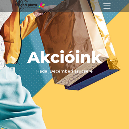
Akcióink
Háda: Decemberi árucsere