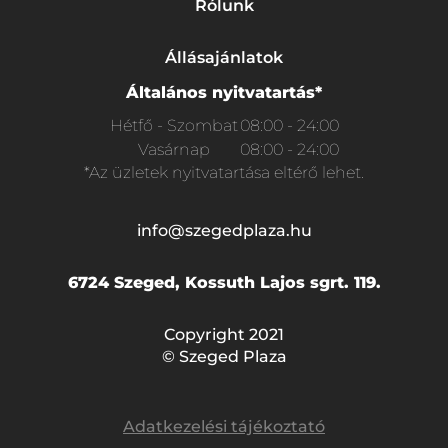
Rólunk
Állásajánlatok
Általános nyitvatartás*
Hétfő - Szombat
08:00 - 24:00
Vasárnap
08:00 - 24:00
*Az üzletek nyitvatartása eltérő lehet.
info@szegedplaza.hu
6724 Szeged, Kossuth Lajos sgrt. 119.
Copyright 2021
© Szeged Plaza
Adatkezelési tájékoztató