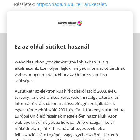
Részletek:
https://hada.hu/uj-teli-arukeszlet/
Ez az oldal sütiket használ
Weboldalunkon „cookie"-kat (továbbiakban „süti")
alkalmazunk. Ezek olyan fájlok, melyek információt tárolnak
webes böngészőjében. Ehhez az Ön hozzájárulása
szükséges.
A „sütiket" az elektronikus hírközlésről szóló 2003. évi C.
törvény, az elektronikus kereskedelmi szolgáltatások, az
információs társadalommal összefüggő szolgáltatások
egyes kérdéseiről szóló 2001. évi CVIII. törvény, valamint az
Európai Unió előírásainak megfelelően használjuk. Azon
weblapoknak, melyek az Európai Unió országain belül
működnek, a „sütik" használatához, és ezeknek a
felhasználó számítógépén vagy egyéb eszközén történő