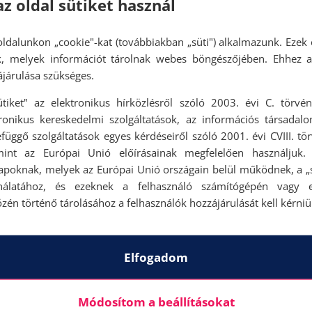
az oldal sütiket használ
ldalunkon „cookie"-kat (továbbiakban „süti") alkalmazunk. Ezek 
ok, melyek információt tárolnak webes böngészőjében. Ehhez 
járulása szükséges.
ütiket" az elektronikus hírközlésről szóló 2003. évi C. törvén
tronikus kereskedelmi szolgáltatások, az információs társadal
függő szolgáltatások egyes kérdéseiről szóló 2001. évi CVIII. tö
mint az Európai Unió előírásainak megfelelően használjuk.
apoknak, melyek az Európai Unió országain belül működnek, a „s
nálatához, és ezeknek a felhasználó számítógépén vagy 
zén történő tárolásához a felhasználók hozzájárulását kell kérniü
Elfogadom
Módosítom a beállításokat