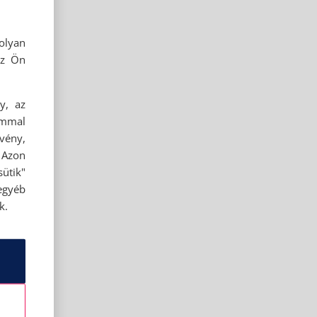
olyan
az Ön
y, az
ommal
rvény,
 Azon
ütik"
egyéb
k.