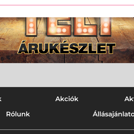
k
Akciók
Ak
Rólunk
Állásajánlat