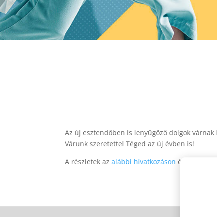
Az új esztendőben is lenyűgöző dolgok várnak R
Várunk szeretettel Téged az új évben is!
A részletek az
alábbi hivatkozáson
érhetők el!