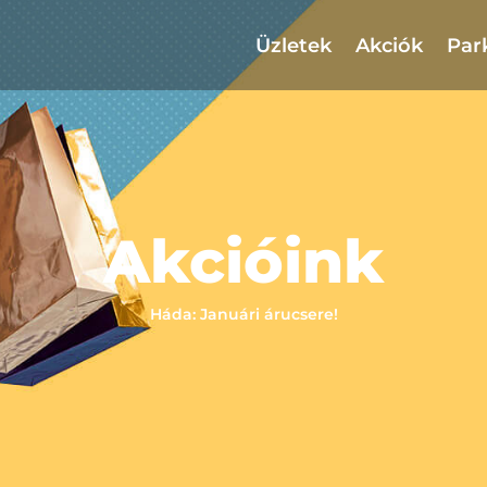
Üzletek
Akciók
Par
Akcióink
Háda: Januári árucsere!