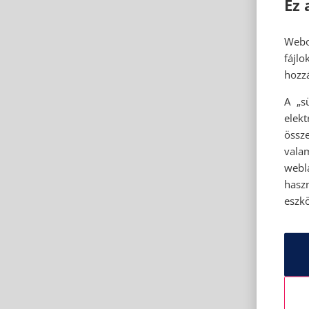
Ez 
Webo
fájl
hozzá
A „s
elek
össze
vala
webl
hasz
eszkö