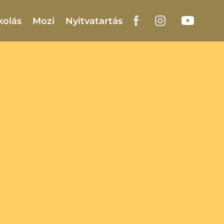
kolás
Mozi
Nyitvatartás