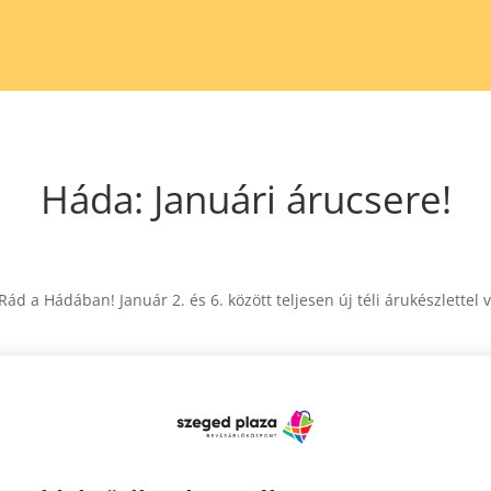
Háda: Januári árucsere!
ád a Hádában! Január 2. és 6. között teljesen új téli árukészlette