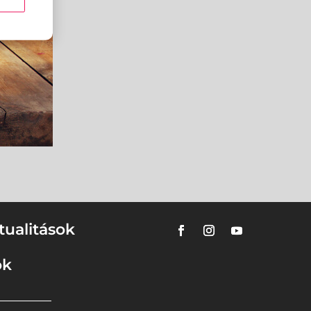
tualitások
ok