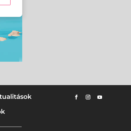
tualitások
ok