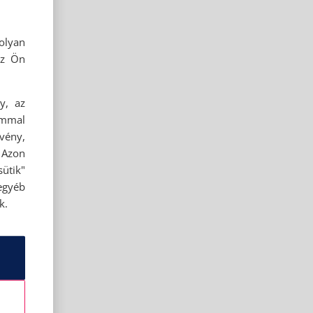
olyan
az Ön
y, az
ommal
rvény,
 Azon
ütik"
egyéb
k.