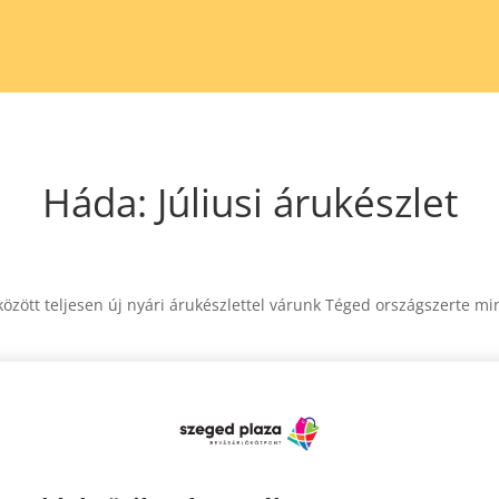
Háda: Júliusi árukészlet
. között teljesen új nyári árukészlettel várunk Téged országszerte 
/