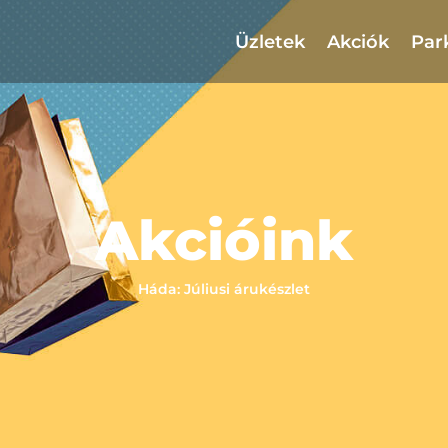
Üzletek
Akciók
Par
Akcióink
Háda: Júliusi árukészlet