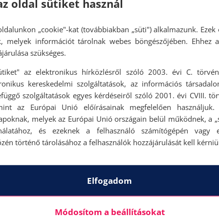
az oldal sütiket használ
ldalunkon „cookie"-kat (továbbiakban „süti") alkalmazunk. Ezek 
ok, melyek információt tárolnak webes böngészőjében. Ehhez 
járulása szükséges.
ütiket" az elektronikus hírközlésről szóló 2003. évi C. törvén
tronikus kereskedelmi szolgáltatások, az információs társadal
függő szolgáltatások egyes kérdéseiről szóló 2001. évi CVIII. tö
mint az Európai Unió előírásainak megfelelően használjuk.
apoknak, melyek az Európai Unió országain belül működnek, a „s
nálatához, és ezeknek a felhasználó számítógépén vagy 
zén történő tárolásához a felhasználók hozzájárulását kell kérniü
Elfogadom
Módosítom a beállításokat