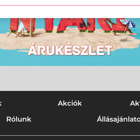
k
Akciók
Ak
Rólunk
Állásajánlat