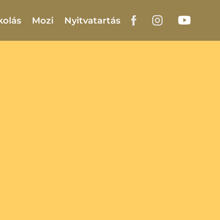
kolás
Mozi
Nyitvatartás