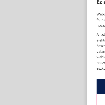
Ez 
Webo
fájl
hozzá
A „s
elek
össze
vala
webl
hasz
eszkö