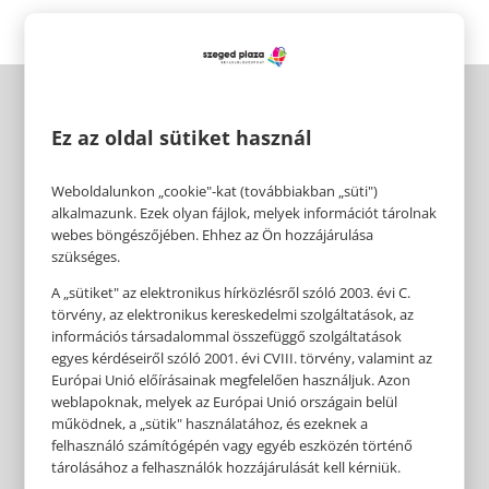
Ez az oldal sütiket használ
Weboldalunkon „cookie"-kat (továbbiakban „süti")
alkalmazunk. Ezek olyan fájlok, melyek információt tárolnak
webes böngészőjében. Ehhez az Ön hozzájárulása
szükséges.
A „sütiket" az elektronikus hírközlésről szóló 2003. évi C.
törvény, az elektronikus kereskedelmi szolgáltatások, az
információs társadalommal összefüggő szolgáltatások
egyes kérdéseiről szóló 2001. évi CVIII. törvény, valamint az
Európai Unió előírásainak megfelelően használjuk. Azon
weblapoknak, melyek az Európai Unió országain belül
működnek, a „sütik" használatához, és ezeknek a
felhasználó számítógépén vagy egyéb eszközén történő
tárolásához a felhasználók hozzájárulását kell kérniük.