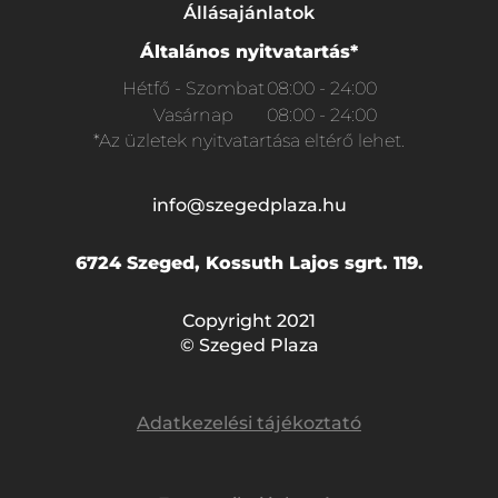
Állásajánlatok
Általános nyitvatartás*
Hétfő - Szombat
08:00 - 24:00
Vasárnap
08:00 - 24:00
*Az üzletek nyitvatartása eltérő lehet.
info@szegedplaza.hu
6724 Szeged, Kossuth Lajos sgrt. 119.
Copyright 2021
© Szeged Plaza
Adatkezelési tájékoztató