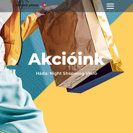
Akcióink
Háda: Night Shopping akció