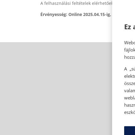
A felhasználási feltételek elérhetőek az üzlet
Érvényesség: Online 2025.04.15-ig, üzletekben
Ez 
Webo
fájl
hozzá
A „s
elek
össze
vala
webl
hasz
eszkö