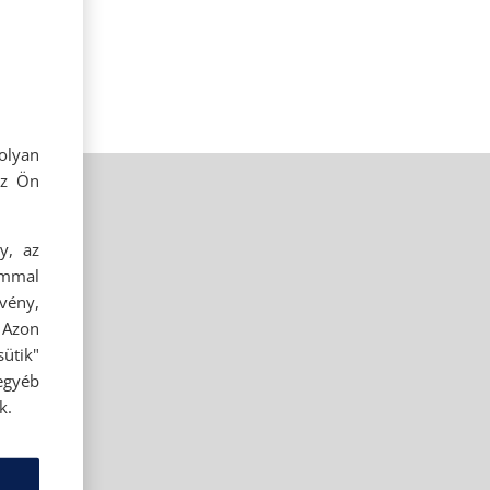
olyan
az Ön
y, az
ommal
rvény,
 Azon
ütik"
egyéb
k.