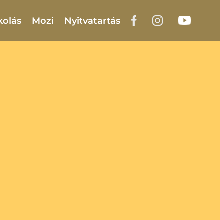
kolás
Mozi
Nyitvatartás