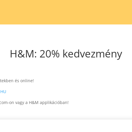
H&M: 20% kedvezmény
tekben és online!
 HU
.com-on vagy a H&M applikációban!