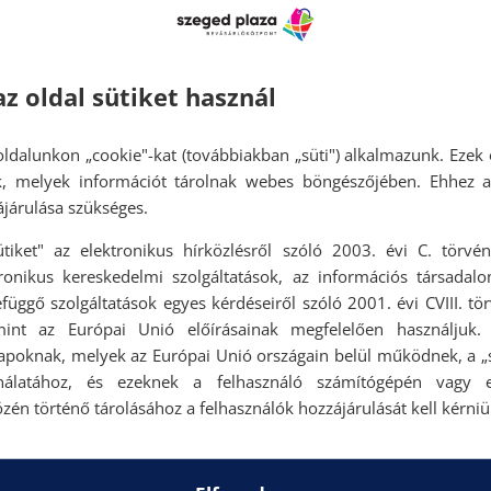
ekben és a hm.com-on.
 2025.04.19-ig
az oldal sütiket használ
ldalunkon „cookie"-kat (továbbiakban „süti") alkalmazunk. Ezek 
ok, melyek információt tárolnak webes böngészőjében. Ehhez 
járulása szükséges.
ütiket" az elektronikus hírközlésről szóló 2003. évi C. törvén
tronikus kereskedelmi szolgáltatások, az információs társadal
függő szolgáltatások egyes kérdéseiről szóló 2001. évi CVIII. tö
mint az Európai Unió előírásainak megfelelően használjuk.
apoknak, melyek az Európai Unió országain belül működnek, a „s
nálatához, és ezeknek a felhasználó számítógépén vagy 
zén történő tárolásához a felhasználók hozzájárulását kell kérniü