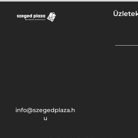
Üzlete
info@szegedplaza.h
u