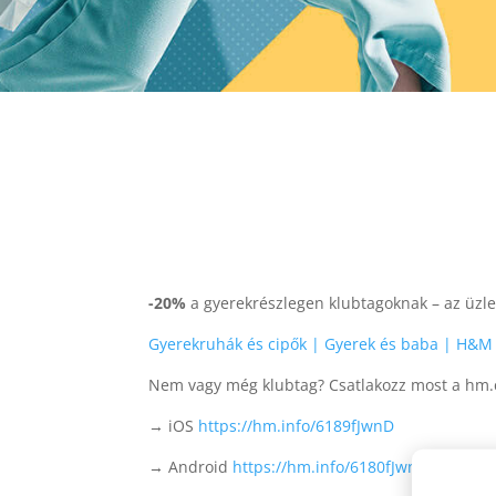
-20%
a gyerekrészlegen klubtagoknak – az üzle
Gyerekruhák és cipők | Gyerek és baba | H&M
Nem vagy még klubtag? Csatlakozz most a hm
→ iOS
https://hm.info/6189fJwnD
→ Android
https://hm.info/6180fJwnE