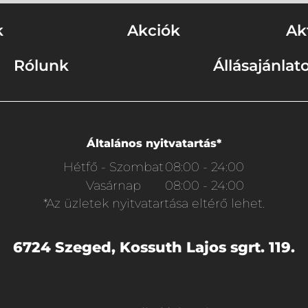
k
Akciók
Ak
Rólunk
Állásajánlat
Általános nyitvatartás*
Hétfő - Szombat
08:00 - 24:00
Vasárnap
08:00 - 24:00
*Az üzletek nyitvatartása eltérő lehet.
6724 Szeged, Kossuth Lajos sgrt. 119.