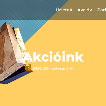
Üzletek
Akciók
Par
Akcióink
H&M: 20% kedvezmény