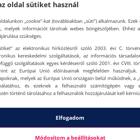
az oldal sütiket használ
ldalunkon „cookie"-kat (továbbiakban „süti") alkalmazunk. Ezek 
ok, melyek információt tárolnak webes böngészőjében. Ehhez 
járulása szükséges.
ütiket" az elektronikus hírközlésről szóló 2003. évi C. törvén
tronikus kereskedelmi szolgáltatások, az információs társadal
függő szolgáltatások egyes kérdéseiről szóló 2001. évi CVIII. tö
mint az Európai Unió előírásainak megfelelően használjuk.
apoknak, melyek az Európai Unió országain belül működnek, a „s
nálatához, és ezeknek a felhasználó számítógépén vagy 
zén történő tárolásához a felhasználók hozzájárulását kell kérniü
Elfogadom
Módosítom a beállításokat