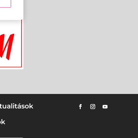
tualitások
ok