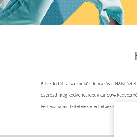
Elkezdődött a szezonközi leárazás a H&M üzle
Szerezd meg kedvenceidet akár
50%
kedvezmé
Felhasználási feltételek elérhetőek az üzletek