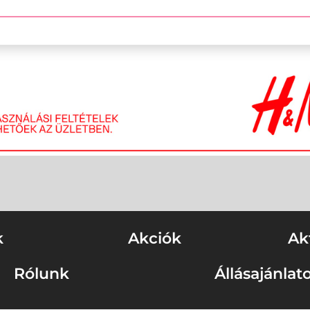
k
Akciók
Ak
Rólunk
Állásajánlat