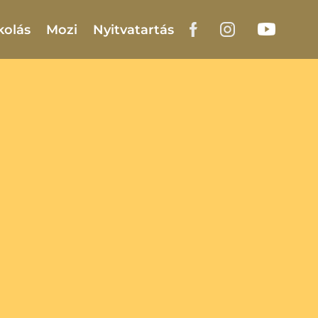
kolás
Mozi
Nyitvatartás