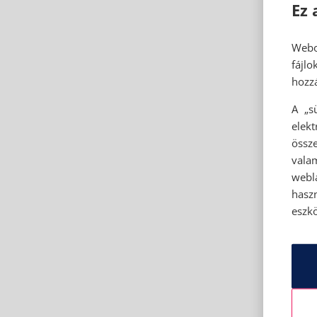
Ez 
Webo
fájl
hozzá
A „s
elek
össze
vala
webl
hasz
eszkö