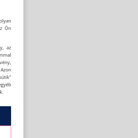
olyan
az Ön
y, az
ommal
rvény,
 Azon
ütik"
egyéb
k.