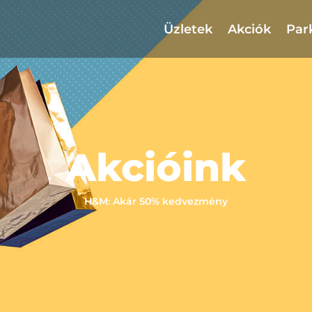
Üzletek
Akciók
Par
Akcióink
H&M: Akár 50% kedvezmény