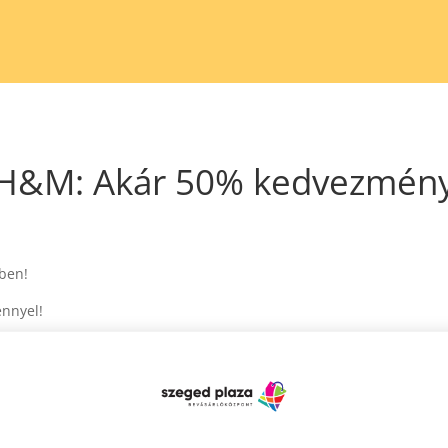
H&M: Akár 50% kedvezmén
tben!
nnyel!
ben. Az ajánlat érvényességéről érdeklődj az üzletben.