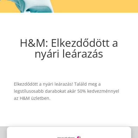
H&M: Elkezdődött a
nyári leárazás
Elkezdődött a nyári leárazás! Találd meg a
legstílusosabb darabokat akár 50% kedvezménnyel
az H&M üzletben.