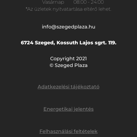
Vasárnap
08:00 - 24:00
*Az üzletek nyitvatartása eltérő lehet.
info@szegedplaza.hu
6724 Szeged, Kossuth Lajos sgrt. 119.
Copyright 2021
© Szeged Plaza
Adatkezelési tájékoztató
Energetikai jelentés
Felhasználási feltételek