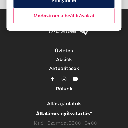
Elfogadom
Módosítom a beállításokat
Üzletek
Akciók
Aktualitások
Rólunk
Állásajánlatok
Általános nyitvatartás*
Hétfő - Szombat
08:00 - 24:00