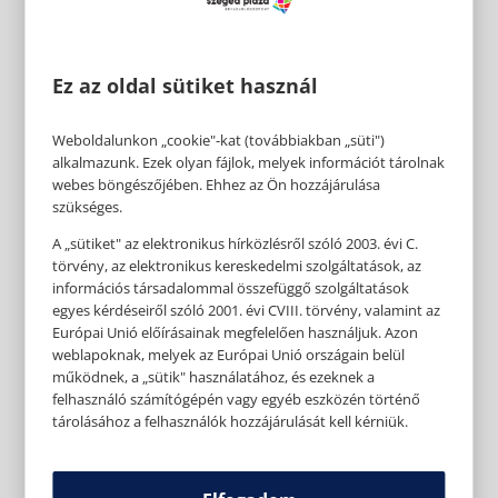
Ez az oldal sütiket használ
Weboldalunkon „cookie"-kat (továbbiakban „süti")
alkalmazunk. Ezek olyan fájlok, melyek információt tárolnak
webes böngészőjében. Ehhez az Ön hozzájárulása
szükséges.
A „sütiket" az elektronikus hírközlésről szóló 2003. évi C.
törvény, az elektronikus kereskedelmi szolgáltatások, az
információs társadalommal összefüggő szolgáltatások
egyes kérdéseiről szóló 2001. évi CVIII. törvény, valamint az
Európai Unió előírásainak megfelelően használjuk. Azon
weblapoknak, melyek az Európai Unió országain belül
működnek, a „sütik" használatához, és ezeknek a
felhasználó számítógépén vagy egyéb eszközén történő
tárolásához a felhasználók hozzájárulását kell kérniük.