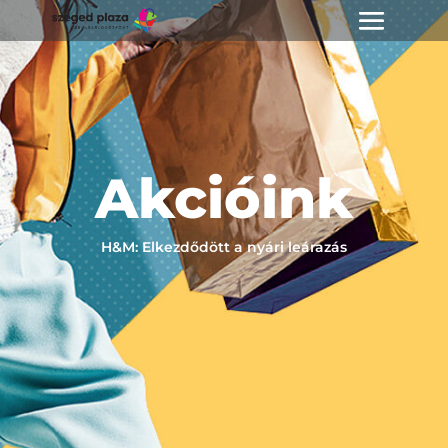
Akcióink
H&M: Elkezdődött a nyári leárazás