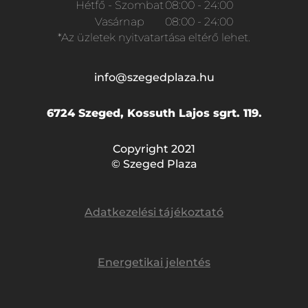
Hétfő - Szombat
08:00 - 24:00
Vasárnap
08:00 - 24:00
*Az üzletek nyitvatartása eltérő lehet.
info@szegedplaza.hu
6724 Szeged, Kossuth Lajos sgrt. 119.
Copyright 2021
© Szeged Plaza
Adatkezelési tájékoztató
Energetikai jelentés