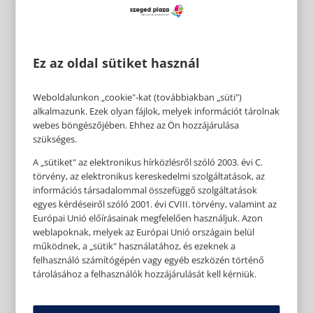
Ez az oldal sütiket használ
Weboldalunkon „cookie"-kat (továbbiakban „süti")
alkalmazunk. Ezek olyan fájlok, melyek információt tárolnak
webes böngészőjében. Ehhez az Ön hozzájárulása
szükséges.
A „sütiket" az elektronikus hírközlésről szóló 2003. évi C.
törvény, az elektronikus kereskedelmi szolgáltatások, az
információs társadalommal összefüggő szolgáltatások
egyes kérdéseiről szóló 2001. évi CVIII. törvény, valamint az
Európai Unió előírásainak megfelelően használjuk. Azon
weblapoknak, melyek az Európai Unió országain belül
működnek, a „sütik" használatához, és ezeknek a
felhasználó számítógépén vagy egyéb eszközén történő
tárolásához a felhasználók hozzájárulását kell kérniük.