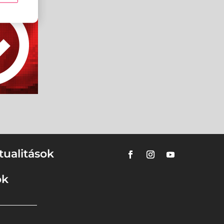
tualitások
ok