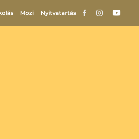
kolás
Mozi
Nyitvatartás