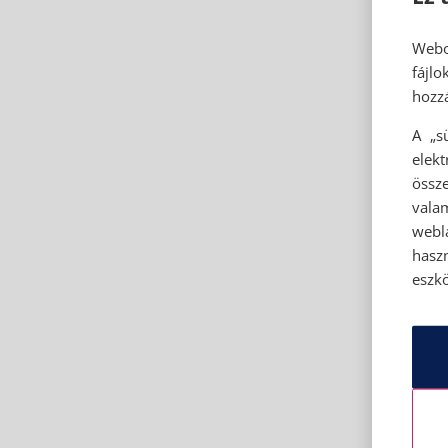
Webo
fájl
hozzá
A „s
elek
össze
vala
webl
hasz
eszkö