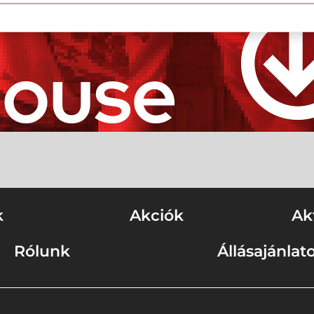
k
Akciók
Ak
Rólunk
Állásajánlat