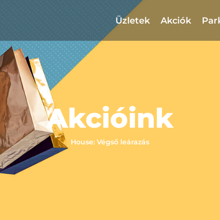
Üzletek
Akciók
Par
Akcióink
House: Végső leárazás