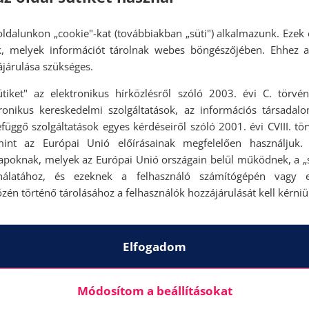
ldalunkon „cookie"-kat (továbbiakban „süti") alkalmazunk. Ezek 
ok, melyek információt tárolnak webes böngészőjében. Ehhez 
járulása szükséges.
ütiket" az elektronikus hírközlésről szóló 2003. évi C. törvén
tronikus kereskedelmi szolgáltatások, az információs társadal
függő szolgáltatások egyes kérdéseiről szóló 2001. évi CVIII. tö
mint az Európai Unió előírásainak megfelelően használjuk.
apoknak, melyek az Európai Unió országain belül működnek, a „s
nálatához, és ezeknek a felhasználó számítógépén vagy 
zén történő tárolásához a felhasználók hozzájárulását kell kérniü
Elfogadom
Módosítom a beállításokat