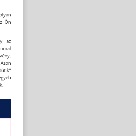
olyan
az Ön
y, az
ommal
rvény,
 Azon
ütik"
egyéb
k.