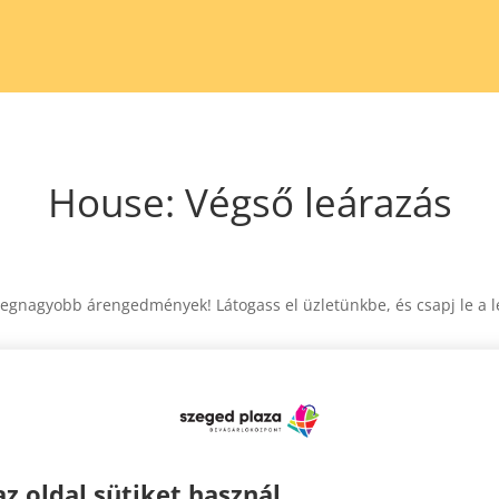
House: Végső leárazás
legnagyobb árengedmények! Látogass el üzletünkbe, és csapj le a 
az oldal sütiket használ