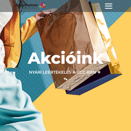
Akcióink
NYÁRI LEÉRTÉKELÉS A CCC-BEN ☀ ‎
👡