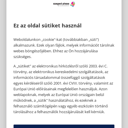
Ez az oldal sütiket használ
Weboldalunkon „cookie"-kat (továbbiakban „süti")
alkalmazunk. Ezek olyan fájlok, melyek információt tárolnak
webes böngészőjében. Ehhez az Ön hozzájárulása
szükséges.
A „sütiket" az elektronikus hírközlésről szóló 2003. évi C.
törvény, az elektronikus kereskedelmi szolgáltatások, az
információs társadalommal összefüggő szolgáltatások
egyes kérdéseiről szóló 2001. évi CVIII. törvény, valamint az
Európai Unió előírásainak megfelelően használjuk. Azon
weblapoknak, melyek az Európai Unió országain belül
működnek, a „sütik" használatához, és ezeknek a
felhasználó számítógépén vagy egyéb eszközén történő
tárolásához a felhasználók hozzájárulását kell kérniük.