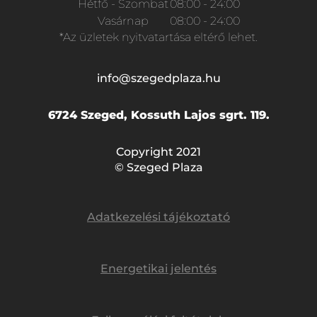
Hétfő - Szombat
08:00 - 24:00
Vasárnap
08:00 - 24:00
*Az üzletek nyitvatartása eltérő lehet.
info@szegedplaza.hu
6724 Szeged, Kossuth Lajos sgrt. 119.
Copyright 2021
© Szeged Plaza
Adatkezelési tájékoztató
Energetikai jelentés