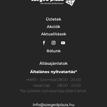
Üzletek
Akciók
Aktualitások
Rólunk
Állásajánlatok
Általános nyitvatartás*
Hétfő - Szombat
08:00 - 24:00
Vasárnap
08:00 - 24:00
*Az üzletek nyitvatartása eltérő lehet.
info@szegedplaza.hu