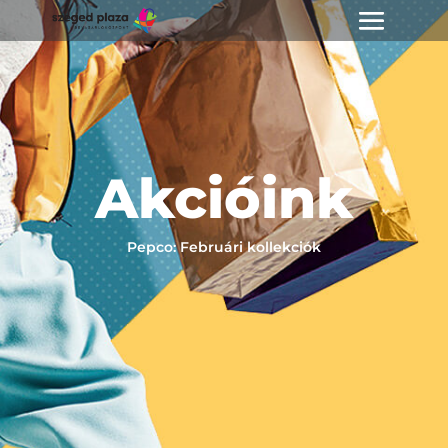
Akcióink
Pepco: Februári kollekciók