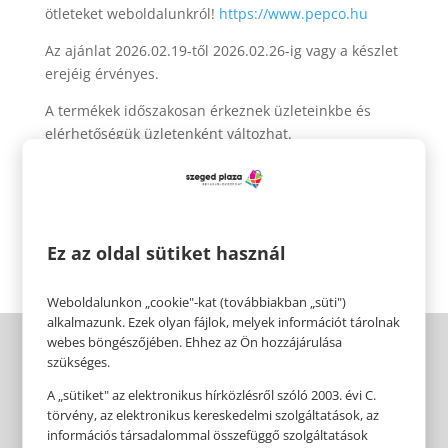
ötleteket weboldalunkról!
https://www.pepco.hu
Az ajánlat 2026.02.19-től 2026.02.26-ig vagy a készlet
erejéig érvényes.
A termékek időszakosan érkeznek üzleteinkbe és
elérhetőségük üzletenként változhat.
Pepco 🧡
Érezhető minőség, szerethető áron.
Ez az oldal sütiket használ
Weboldalunkon „cookie"-kat (továbbiakban „süti")
alkalmazunk. Ezek olyan fájlok, melyek információt tárolnak
webes böngészőjében. Ehhez az Ön hozzájárulása
szükséges.
A „sütiket" az elektronikus hírközlésről szóló 2003. évi C.
törvény, az elektronikus kereskedelmi szolgáltatások, az
információs társadalommal összefüggő szolgáltatások