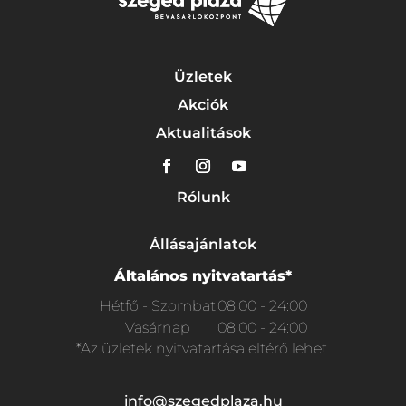
Üzletek
Akciók
Aktualitások
Rólunk
Állásajánlatok
Általános nyitvatartás*
Hétfő - Szombat
08:00 - 24:00
Vasárnap
08:00 - 24:00
*Az üzletek nyitvatartása eltérő lehet.
info@szegedplaza.hu