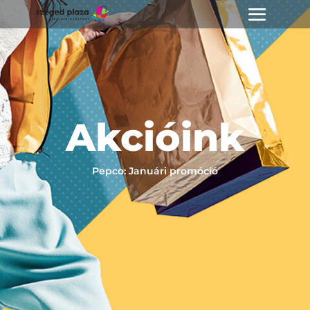
Akcióink
Pepco: Januári promóció