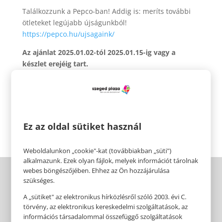
Találkozzunk a Pepco-ban! Addig is: meríts további
ötleteket legújabb újságunkból!
https://pepco.hu/ujsagaink/
Az ajánlat 2025.01.02-tól 2025.01.15-ig vagy a
készlet erejéig tart.
A termékek időszakosan érkeznek üzleteinkbe és
elérhetőségük üzletenként változhat.
Pepco – Érezhető minőség, szerethető áron.
Ez az oldal sütiket használ
Weboldalunkon „cookie"-kat (továbbiakban „süti")
alkalmazunk. Ezek olyan fájlok, melyek információt tárolnak
webes böngészőjében. Ehhez az Ön hozzájárulása
szükséges.
A „sütiket" az elektronikus hírközlésről szóló 2003. évi C.
törvény, az elektronikus kereskedelmi szolgáltatások, az
információs társadalommal összefüggő szolgáltatások