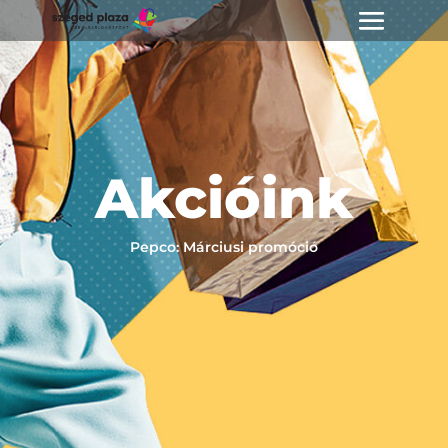
Akcióink
Pepco: Márciusi promóció