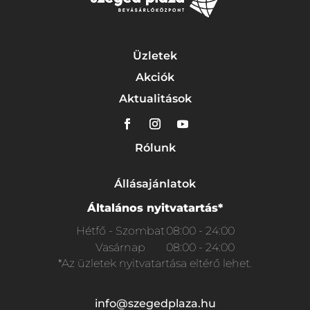
Üzletek
Akciók
Aktualitások
Rólunk
Állásajánlatok
Általános nyitvatartás*
Hétfő - Szombat
08:00 - 24:00
Vasárnap
08:00 - 24:00
*Az üzletek nyitvatartása eltérő lehet.
info@szegedplaza.hu