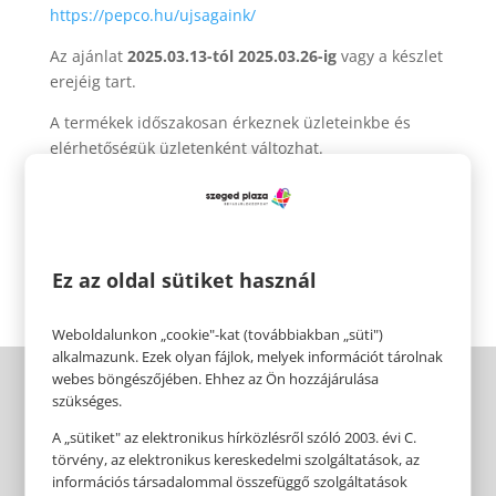
https://pepco.hu/ujsagaink/
Az ajánlat
2025.03.13-tól 2025.03.26-ig
vagy a készlet
erejéig tart.
A termékek időszakosan érkeznek üzleteinkbe és
elérhetőségük üzletenként változhat.
Pepco 🧡
Érezhető minőség, szerethető áron.
Ez az oldal sütiket használ
Weboldalunkon „cookie"-kat (továbbiakban „süti")
alkalmazunk. Ezek olyan fájlok, melyek információt tárolnak
webes böngészőjében. Ehhez az Ön hozzájárulása
szükséges.
A „sütiket" az elektronikus hírközlésről szóló 2003. évi C.
törvény, az elektronikus kereskedelmi szolgáltatások, az
információs társadalommal összefüggő szolgáltatások