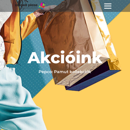
Akcióink
Pepco: Pamut kollekciók