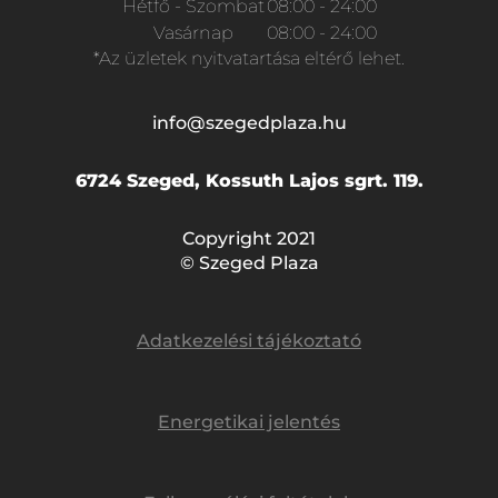
Hétfő - Szombat
08:00 - 24:00
Vasárnap
08:00 - 24:00
*Az üzletek nyitvatartása eltérő lehet.
info@szegedplaza.hu
6724 Szeged, Kossuth Lajos sgrt. 119.
Copyright 2021
© Szeged Plaza
Adatkezelési tájékoztató
Energetikai jelentés