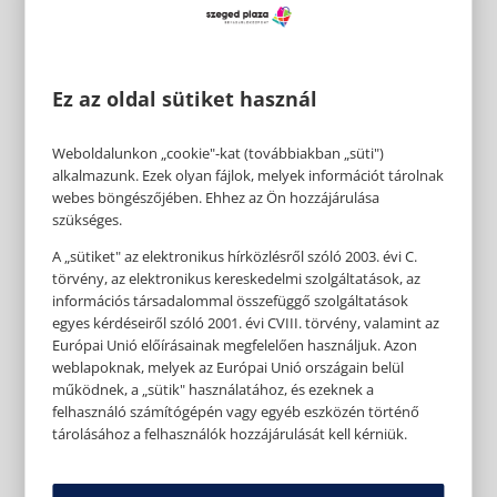
Ez az oldal sütiket használ
Weboldalunkon „cookie"-kat (továbbiakban „süti")
alkalmazunk. Ezek olyan fájlok, melyek információt tárolnak
webes böngészőjében. Ehhez az Ön hozzájárulása
szükséges.
A „sütiket" az elektronikus hírközlésről szóló 2003. évi C.
törvény, az elektronikus kereskedelmi szolgáltatások, az
információs társadalommal összefüggő szolgáltatások
egyes kérdéseiről szóló 2001. évi CVIII. törvény, valamint az
Európai Unió előírásainak megfelelően használjuk. Azon
weblapoknak, melyek az Európai Unió országain belül
működnek, a „sütik" használatához, és ezeknek a
felhasználó számítógépén vagy egyéb eszközén történő
tárolásához a felhasználók hozzájárulását kell kérniük.