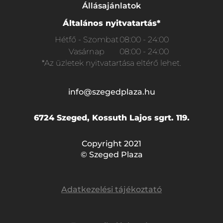
Állásajánlatok
Általános nyitvatartás*
Hétfő - Szombat
08:00 - 24:00
Vasárnap
08:00 - 24:00
*Az üzletek nyitvatartása eltérő lehet.
info@szegedplaza.hu
6724 Szeged, Kossuth Lajos sgrt. 119.
Copyright 2021
© Szeged Plaza
Adatkezelési tájékoztató