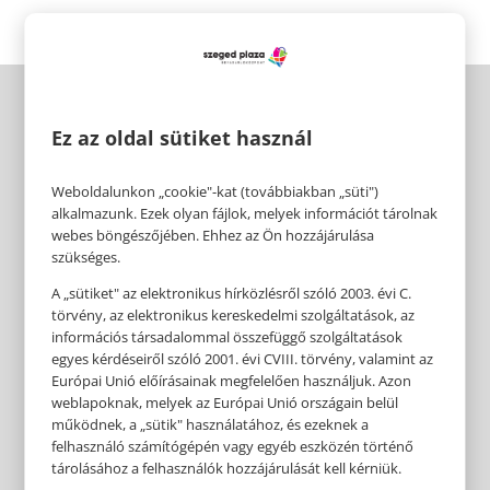
Ez az oldal sütiket használ
Weboldalunkon „cookie"-kat (továbbiakban „süti")
alkalmazunk. Ezek olyan fájlok, melyek információt tárolnak
webes böngészőjében. Ehhez az Ön hozzájárulása
szükséges.
A „sütiket" az elektronikus hírközlésről szóló 2003. évi C.
törvény, az elektronikus kereskedelmi szolgáltatások, az
információs társadalommal összefüggő szolgáltatások
egyes kérdéseiről szóló 2001. évi CVIII. törvény, valamint az
Európai Unió előírásainak megfelelően használjuk. Azon
weblapoknak, melyek az Európai Unió országain belül
működnek, a „sütik" használatához, és ezeknek a
felhasználó számítógépén vagy egyéb eszközén történő
tárolásához a felhasználók hozzájárulását kell kérniük.