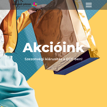
Akcióink
Szezonvégi kiárusítás a CCC-ben!