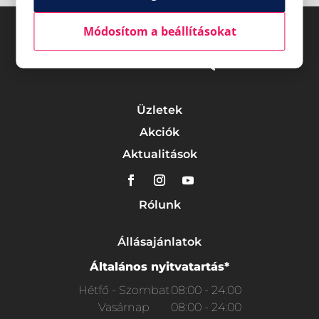
Módosítom a beállításokat
Üzletek
Akciók
Aktualitások
Rólunk
Állásajánlatok
Általános nyitvatartás*
Hétfő - Szombat
08:00 - 24:00
Vasárnap
08:00 - 24:00