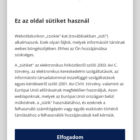
Ez az oldal sütiket használ
Weboldalunkon „cookie"-kat (továbbiakban „süti")
alkalmazunk. Ezek olyan fájlok, melyek információt tárolnak
webes böngészőjében. Ehhez az Ön hozzájárulása
szükséges.
A „sütiket" az elektronikus hírközlésről szóló 2003. évi C.
törvény, az elektronikus kereskedelmi szolgáltatások, az
információs társadalommal összefüggő szolgáltatások
egyes kérdéseiről szóló 2001. évi CVIII. törvény, valamint az
Európai Unió előírásainak megfelelően használjuk. Azon
weblapoknak, melyek az Európai Unió országain belül
működnek, a „sütik" használatához, és ezeknek a
felhasználó számítógépén vagy egyéb eszközén történő
tárolásához a felhasználók hozzájárulását kell kérniük.
Elfogadom